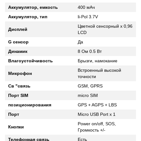
Аккумулятор, емкость
400 мАч
Аккумулятор, тип
li-Pol 3.7V
Цветной сенсорный x 0,96
Дисплей
LCD
G сенсор
Да
Динамик
8 Ом 0.5 Вт
Влагоустойчивость
Брызги, намокание
Встроенный высокой
Микрофон
точности
Св "связь
GSM, GPRS
Порт SIM
micro SIM
позиционирования
GPS + AGPS + LBS
Порт
Micro USB Port x 1
Power on/off, SOS,
Кнопки
Громкость +/-
Телефонная связь
Есть