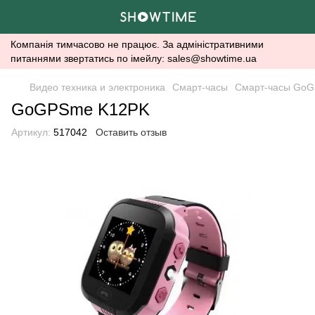
Компанія тимчасово не працює. За адміністративними
питаннями звертатись по імейлу: sales@showtime.ua
Видео техника и электроника
Смарт-часы
Смарт-часы Go
GoGPSme K12PK
Артикул:
517042
Оставить отзыв