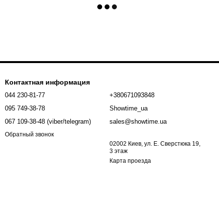
Контактная информация
044 230-81-77
+380671093848
095 749-38-78
Showtime_ua
067 109-38-48 (viber/telegram)
sales@showtime.ua
Обратный звонок
02002 Киев, ул. Е. Сверстюка 19,
3 этаж
Карта проезда