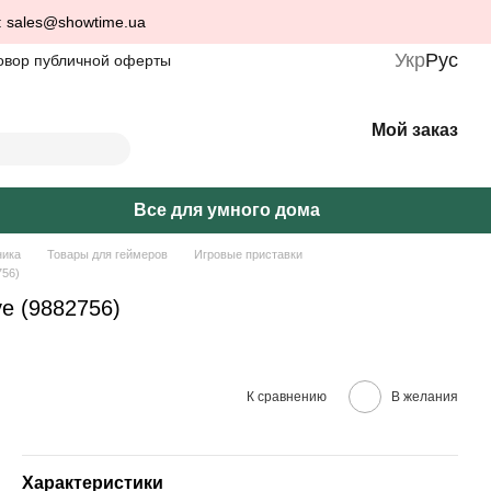
: sales@showtime.ua
Укр
Рус
овор публичной оферты
Мой заказ
Все для умного дома
ника
Товары для геймеров
Игровые приставки
756)
e (9882756)
К сравнению
В желания
Характеристики