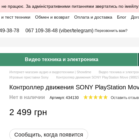
 не працює. За адміністративними питаннями звертатись по імейлу
и тест техники
Обмен и возврат
Оплата и доставка
Блог
Дог
49-38-78
067 109-38-48 (viber/telegram)
Перезвонить вам?
Видео техника и электроника
Интернет-магазин аудио и видеотехники | Showtime
Видео техника и электро
Игровые приставки Sony
Контроллер движения SONY PlayStation Move (9882
Контроллер движения SONY PlayStation Mov
Нет в наличии
Артикул: 434130
Оставить отзыв
2 499 грн
Сообщить, когда появится