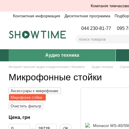
Перейти к основному контенту
Компанія тимчасово
Контактная информация
Дисктонтная программа
Подбор 
044 230-81-77
095 7
Аудио техника
Интернет-магазин аудио и видеотехники | Showtime
Аудио техника
Сцени
Микрофонные стойки
Аксессуары к микрофонам:
Мікрофонні стійки
Очистить фильтр
Цена, грн
От Цена, грн
До Цена, грн
OK