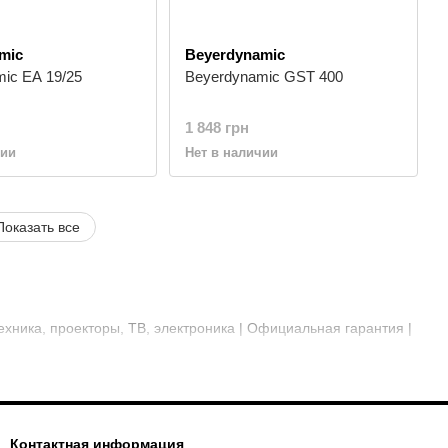
mic
Beyerdynamic
ic EA 19/25
Beyerdynamic GST 400
1 848 грн
чии
Нет в наличии
Показать все
хника, проекторы, ТВ, электроника | Официальная гарантия |
Контактная информация