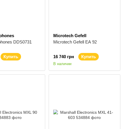
phones
Microtech Gefell
phones DDS0731
Microtech Gefell EA 92
Купить
16 740 грн
Купить
В наличии