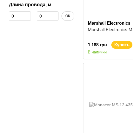
Длина провода, м
От Длина провода, м
До Длина провода, м
OK
Marshall Electronics
Marshall Electronics 
1 188 грн
Купить
В наличии