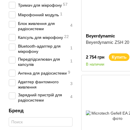
57
Тримач для мікрофону
1
Мікрофонний модуль
Блок живлення для
4
радіосистеми
Beyerdynamic
22
Капсуль для мікрофону
Beyerdynamic ZSH 20
Bluetooth-адаптер для
1
мікрофону
2 754 грн
Купить
Передпідсилювач для
1
капсулів
В наличии
9
Антена для радіосистеми
Адаптер фантомного
3
живлення
Зарядний пристрій для
4
радіосистеми
Бренд