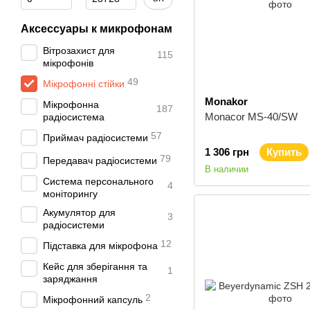
Аксессуары к микрофонам
Вітрозахист для
115
мікрофонів
49
Мікрофонні стійки
Monakor
Мікрофонна
187
Monacor MS-40/SW
радіосистема
57
Приймач радіосистеми
1 306 грн
Купить
79
Передавач радіосистеми
В наличии
Система персонального
4
моніторингу
Акумулятор для
3
радіосистеми
12
Підставка для мікрофона
Кейс для зберігання та
1
заряджання
2
Мікрофонний капсуль