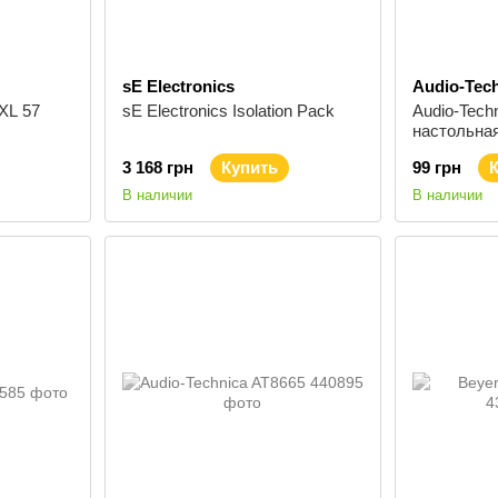
sE Electronics
Audio-Tec
MXL 57
sE Electronics Isolation Pack
Audio-Tech
настольна
микрофона
3 168 грн
Купить
99 грн
В наличии
В наличии