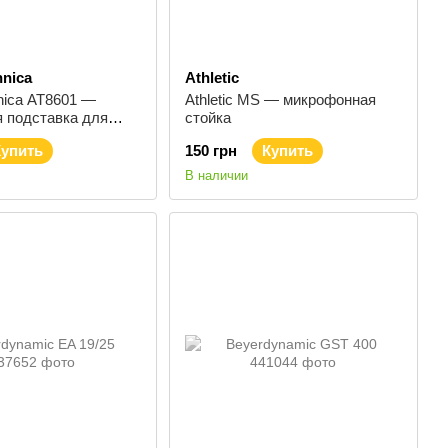
hnica
Athletic
nica AT8601 —
Athletic MS — микрофонная
я подставка для
стойка
Купить
150 грн
Купить
В наличии