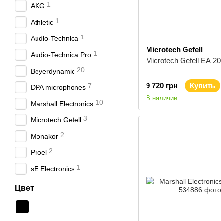
1
AKG
1
Athletic
1
Audio-Technica
Microtech Gefell
1
Audio-Technica Pro
Microtech Gefell EA 20
20
Beyerdynamic
9 720 грн
Купить
7
DPA microphones
В наличии
10
Marshall Electronics
3
Microtech Gefell
2
Monakor
2
Proel
1
sE Electronics
Цвет