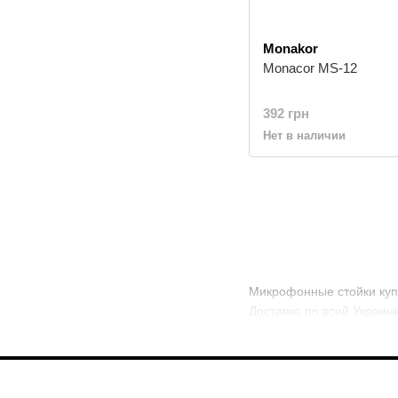
Monakor
Monacor MS-12
392 грн
Нет в наличии
Микрофонные стойки купи
Доставка по всей Украин