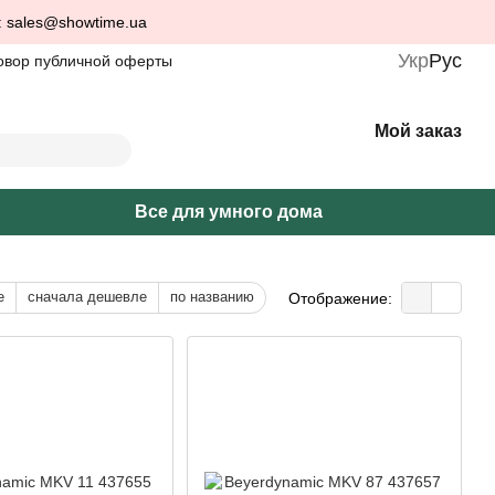
: sales@showtime.ua
Укр
Рус
овор публичной оферты
Мой заказ
Все для умного дома
е
сначала дешевле
по названию
Отображение: