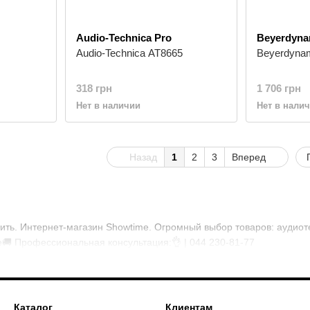
Audio-Technica Pro
Beyerdyna
Audio-Technica AT8665
Beyerdynam
318 грн
1 706 грн
Нет в наличии
Нет в нали
Назад
1
2
3
Вперед
ть. Интернет-магазин Showtime. Огромный выбор товаров: аудиоте
е🚚 Профессиональная консультация:👌 | 044 230-81-77
Каталог
Клиентам