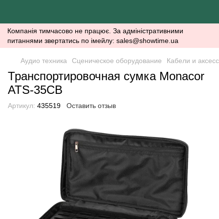
Компанія тимчасово не працює. За адміністративними
питаннями звертатись по імейлу: sales@showtime.ua
Аудио техника
Сценическое оборудование
Кабели и аксесс
Транспортировочная сумка Monacor
ATS-35CB
Артикул:
435519
Оставить отзыв