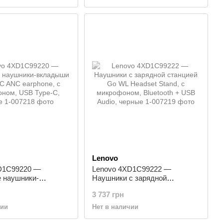
Lenovo
D1C99220 —
Lenovo 4XD1C99222 —
 наушники-
Наушники с зарядной
 Go USB-C ANC
станцией Go WL Headset
3 737 грн
с микрофоном, USB
Stand, с микрофоном, Bluetooth
рные
+ USB Audio, черные
чии
Нет в наличии