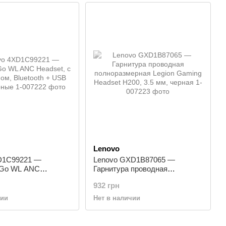
Lenovo
D1C99221 —
Lenovo GXD1B87065 —
 Go WL ANC
Гарнитура проводная
 микрофоном,
полноразмерная Legion Gaming
932 грн
+ USB Audio, черные
Headset H200, 3.5 мм, черная
чии
Нет в наличии