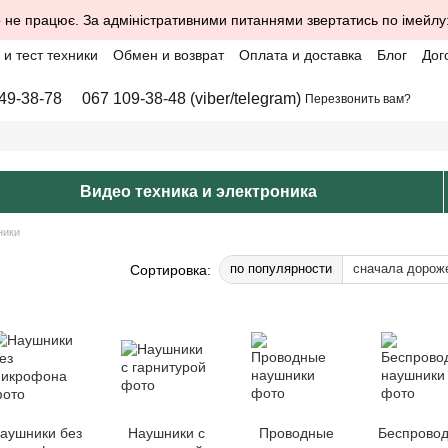
 не працює. За адміністративними питаннями звертатись по імейлу
и тест техники
Обмен и возврат
Оплата и доставка
Блог
Дог
49-38-78
067 109-38-48 (viber/telegram)
Перезвонить вам?
Видео техника и электроника
ники
по популярности
сначала дорож
Сортировка:
аушники без
Наушники с
Проводные
Беспрово