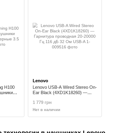
Lenovo
ng H100
Lenovo USB-A Wired Stereo On-
ушники
Ear Black (4XD1K18260) —
мерные
Гарнитура проводная 20-20000
1 779 грн
Гц 116 дБ 32 Ом USB-A
Нет в наличии
 технологии в наушниках Lenovo