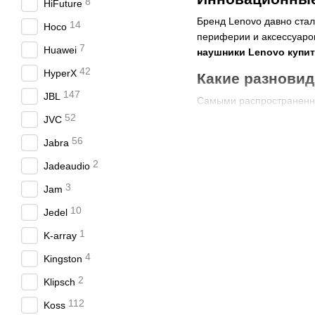
8
HiFuture
Бренд Lenovo давно стал
14
Hoco
периферии и аксессуаров
7
Huawei
наушники Lenovo купит
42
HyperX
Какие разнови
147
JBL
Самыми распространенны
52
JVC
гарнитура (проводная
56
Jabra
беспроводные,
2
игровые.
Jadeaudio
3
Jam
10
Jedel
1
K-array
4
Kingston
2
Klipsch
112
Koss