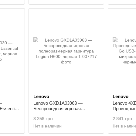
Lenovo
Lenovo
—
Lenovo GXD1A03963 —
Lenovo 4X
Essential
Беспроводная игровая
Проводные
, черная
полноразмерная гарнитура
вкладыши
3 258 грн
2 841 грн
Legion H600, черная
earphone, 
Type-C, че
Нет в наличии
Нет в нали