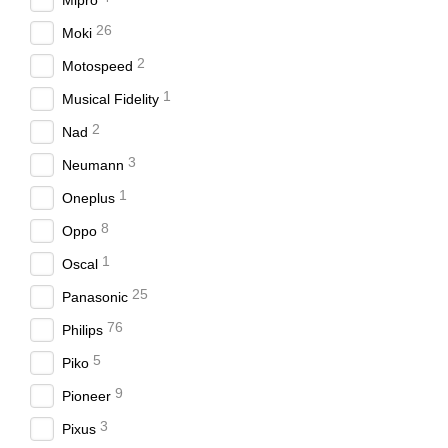
Mipro
практически не ощущаютс
26
Moki
Важные отличия модели 
2
Motospeed
Мягкое оголовье с во
1
Musical Fidelity
Амбушюры мягко прил
2
Nad
Гарнитура оснащена 
3
Neumann
Простое подключение
1
Oneplus
Максимум мобильнос
8
Lenovo Go Wireless ANC
Oppo
производительности в до
1
Oscal
Teams и технологии шум
25
Panasonic
Другие важные особенно
76
Philips
возможность носить с
5
Piko
достаточно переверн
9
тройное подключение
Pioneer
3
до 35 часов автономн
Pixus