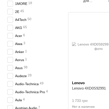
для
18
1MORE
наушников
45
2E
50
A4Tech
65
AKG
6
Acer
3
Aiwa
1
Anker
1
Aorus
38
Asus
28
Audeze
Lenovo
49
Audio-Technica
Lenovo 4XD0S92991
4
Audio-Technica Pro
4
Aula
1 733 грн
Нет в наличии
7
Austrian Audio