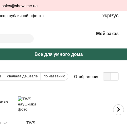
: sales@showtime.ua
Укр
Рус
овор публичной оферты
Мой заказ
Все для умного дома
е
сначала дешевле
по названию
Отображение:
дные
TWS