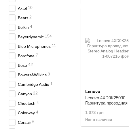
10
Axtel
2
Beats
4
Belkin
154
Beyerdynamic
11
Blue Microphones
7
Borofone
42
Bose
9
Bowers&Wilkins
1
Cambridge Audio
Lenovo
22
Canyon
Lenovo 4XD0K25030 
4
Гарнитура проводная 
Choetech
Stereo Analog Headset
4
1 073 грн
Colorway
Нет в наличии
6
Corsair