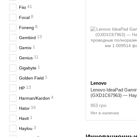
41
Fiio
8
Focal
8
Foneng
13
Gembird
1
Gemix
11
Genius
1
Gigabyte
1
Golden Field
Lenovo
13
HP
Lenovo IdeaPad Gami
(GXD1C67963) — На
4
Harman/Kardon
проводные полнораз
953 грн
3.5 мм
16
Hator
Нет в наличии
1
Havit
3
Haylou
Инновационные