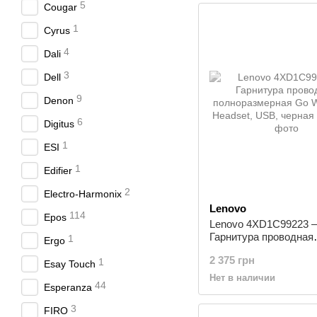
5
Cougar
1
Cyrus
4
Dali
3
Dell
9
Denon
6
Digitus
1
ESI
1
Edifier
2
Electro-Harmonix
Lenovo
114
Epos
Lenovo 4XD1C99223 
Гарнитура проводная
1
Ergo
полноразмерная Go W
2 375 грн
1
Headset, USB, черная
Esay Touch
Нет в наличии
44
Esperanza
3
FIRO