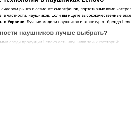
 лидером рынка в сегменте смартфонов, портативных компьютеров
, в частности, наушников. Если вы ищете высококачественные аксе
ь в Украине
. Лучшие модели
наушников
и
гарнитур
от бренда Leno
дности наушников лучше выбрать?
ми среди продукции Lenovo есть наушники таких категорий:
 и беспроводная),