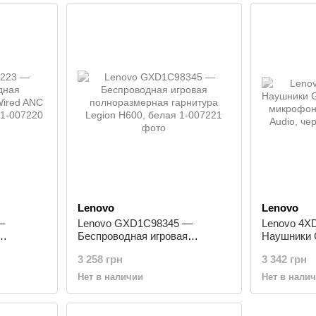
Lenovo
Lenovo
—
Lenovo GXD1C98345 —
Lenovo 4X
Беспроводная игровая
Наушники
ired ANC
полноразмерная гарнитура
Headset, с
3 258 грн
3 342 грн
Legion H600, белая
Bluetooth 
Нет в наличии
Нет в нали