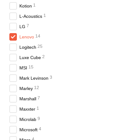
1
Kotion
1
L-Acoustics
7
LG
14
Lenovo
25
Logitech
2
Luxe Cube
15
MSI
Гарнитуру лучше всего в
3
шумоподавления
гаранти
Mark Levinson
Беспроводная гарнитура
12
Marley
пределах города. Сочет
7
Marshall
общаться в любом месте
1
Maxxter
Особенности прово
9
Microlab
Всем пользователям, ко
Это достаточно бюджетна
4
Microsoft
Наушники отличаются сов
4