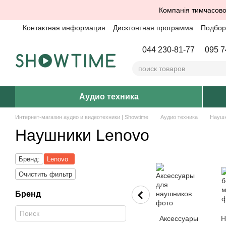
Перейти к основному контенту
Компанія тимчасово
Контактная информация
Дисктонтная программа
Подбор 
044 230-81-77
095 7
Аудио техника
Интернет-магазин аудио и видеотехники | Showtime
Аудио техника
Науш
Наушники Lenovo
Бренд:
Lenovo
Очистить фильтр
Бренд
Аксессуары
Н