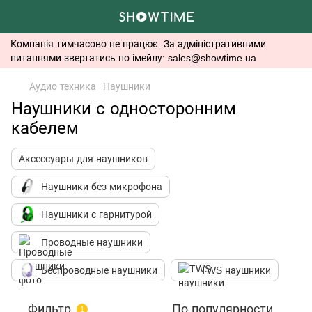
Компанія тимчасово не працює. За адміністративними
питаннями звертатись по імейлу: sales@showtime.ua
Аудио техника
Наушники
Наушники с односторонним
кабелем
Аксессуары для наушников
Наушники без микрофона
Наушники с гарнитурой
Проводные наушники
Беспроводные наушники
TWS наушники
Фильтр
По популярности
1