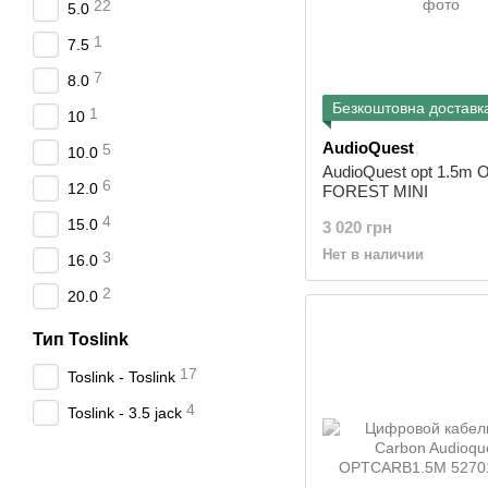
22
5.0
1
7.5
7
8.0
Безкоштовна доставк
1
10
AudioQuest
5
10.0
AudioQuest opt 1.5m 
6
12.0
FOREST MINI
4
15.0
3 020 грн
Нет в наличии
3
16.0
2
20.0
Тип Toslink
17
Toslink - Toslink
4
Toslink - 3.5 jack