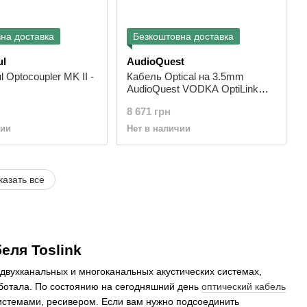
на доставка
Безкоштовна доставка
ul
AudioQuest
 Optocoupler MK II -
Кабель Optical на 3.5mm
AudioQuest VODKA OptiLink
1.5m
8 671 грн
чии
Нет в наличии
казать все
еля Toslink
двухканальных и многоканальных акустических системах,
аботала. По состоянию на сегодняшний день
оптический кабель
истемами, ресивером. Если вам нужно подсоединить