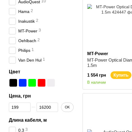
10
AudioQuest
2
Hama
2
Inakustik
3
MT-Power
2
Oehlbach
1
Philips
MT-Power
1
MT-Power Optical Dia
Van Den Hul
1.5m
Цвет
1 554 грн
Купить
В наличии
Цена, грн
От Цена, грн
До Цена, грн
OK
Длина кабеля, м
3
0.3