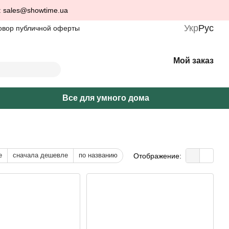
: sales@showtime.ua
Укр
Рус
овор публичной оферты
Мой заказ
Все для умного дома
е
сначала дешевле
по названию
Отображение: