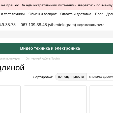
 не працює. За адміністративними питаннями звертатись по імейлу
и тест техники
Обмен и возврат
Оплата и доставка
Блог
Дог
49-38-78
067 109-38-48 (viber/telegram)
Перезвонить вам?
Видео техника и электроника
ьная продукция
Оптический кабель Toslink
 длиной
по популярности
сначала дорож
Сортировка: