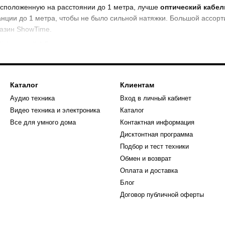
асположенную на расстоянии до 1 метра, лучше
оптический кабель
анции до 1 метра, чтобы не было сильной натяжки. Большой ассорт
газин ShowTime.
нкционирования кабеля Toslink
называют потому, что в нем сигнал проходит через светопровод из 
Каталог
Клиентам
одукции
из стекловолокна немного выше, однако и качество звука з
Аудио техника
Вход в личный кабинет
птического кабеля Toslink:
Видео техника и электроника
Каталог
Все для умного дома
Контактная информация
ойчивости сигнала к искажениям, которые могут быть вызваны дру
Дисктонтная программа
лияет на качество сигнала – качественный оптический кабель сохр
Подбор и тест техники
Обмен и возврат
гнитного воздействия на соседние устройства;
Оплата и доставка
потенциалов.
Блог
Договор публичной оферты
пам коннекторов – чаще всего используются разъемы квадратной 
 механическим воздействиям. Массивность коннектора обеспечива
дставлены оптические кабели разного цвета – это удобно, поскольк