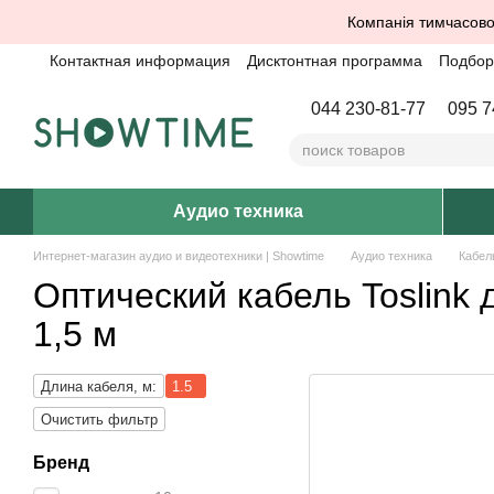
Перейти к основному контенту
Компанія тимчасово
Контактная информация
Дисктонтная программа
Подбор 
044 230-81-77
095 7
Аудио техника
Интернет-магазин аудио и видеотехники | Showtime
Аудио техника
Кабел
Оптический кабель Toslink
1,5 м
Длина кабеля, м:
1.5
Очистить фильтр
Бренд