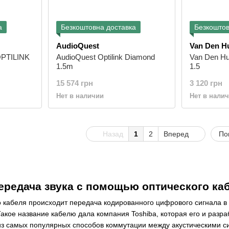
а
Безкоштовна доставка
Безкоштов
AudioQuest
Van Den H
OPTILINK
AudioQuest Optilink Diamond
Van Den Hul
1.5m
1.5
15 574 грн
3 120 грн
Нет в наличии
Нет в нали
Назад
1
2
Вперед
По
ередача звука с помощью оптического каб
 кабеля происходит передача кодированного цифрового сигнала в 
акое название кабелю дала компания Toshiba, которая его и разр
из самых популярных способов коммутации между акустическими с