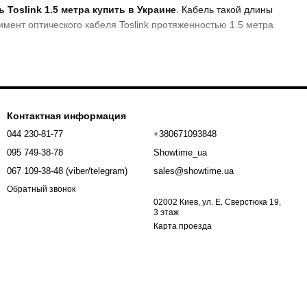
 Toslink 1.5 метра купить в Украине
. Кабель такой длины
имент оптического кабеля Toslink протяженностью 1.5 метра
стекловолокна или пластика специального назначения.
Контактная информация
начительно лучше, если сравнивать с проводами из пластика.
044 230-81-77
+380671093848
095 749-38-78
Showtime_ua
гими электротехническими приборами и погодными условиями;
067 109-38-48 (viber/telegram)
sales@showtime.ua
Обратный звонок
аняет свои технические характеристики даже на больших
02002 Киев, ул. Е. Сверстюка 19,
3 этаж
Карта проезда
формы. Однако, куполообразные коннекторы отличаются более
ет точное расположение оптоволокна внутри разъема.
у вы можете использовать кабели разных цветов, для более