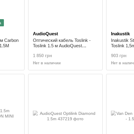
а
AudioQuest
Inakustik
 м Carbon
Оптический кабель Toslink -
Inakustik S
1.5M
Toslink 1.5 м AudioQuest
Toslink 1,
OPTPEA01.5M
оптический
1 850 грн
903 грн
Toslink, 1.5
Нет в наличии
Нет в нали