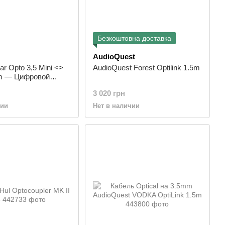
Безкоштовна доставка
AudioQuest
tar Opto 3,5 Mini <>
AudioQuest Forest Optilink 1.5m
5m — Цифровой
 кабель, разъем
3 020 грн
 м
чии
Нет в наличии