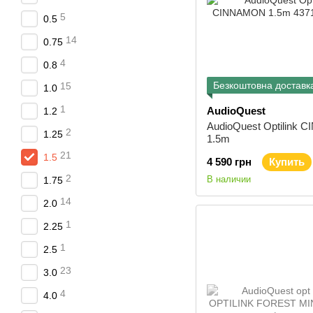
5
0.5
14
0.75
4
0.8
Безкоштовна доставк
15
1.0
1
AudioQuest
1.2
AudioQuest Optilink
2
1.25
1.5m
21
1.5
4 590 грн
Купить
2
В наличии
1.75
14
2.0
1
2.25
1
2.5
23
3.0
4
4.0