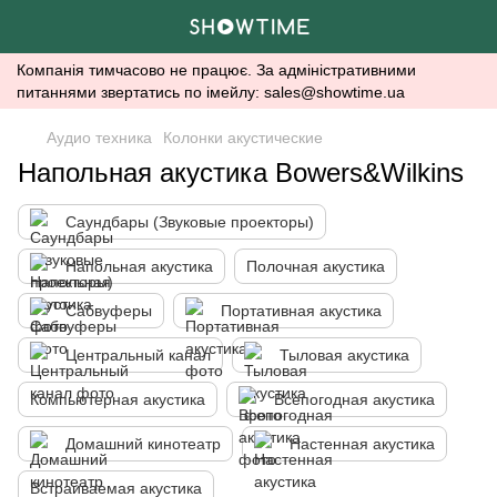
Компанія тимчасово не працює. За адміністративними
питаннями звертатись по імейлу: sales@showtime.ua
Аудио техника
Колонки акустические
Напольная акустика Bowers&Wilkins
Саундбары (Звуковые проекторы)
Напольная акустика
Полочная акустика
Сабвуферы
Портативная акустика
Центральный канал
Тыловая акустика
Компьютерная акустика
Всепогодная акустика
Домашний кинотеатр
Настенная акустика
Встраиваемая акустика