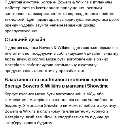
Підлогові акустичні колонки Bowers & Wilkins є втіленням
майстерності та інженерного припущення, оскільки
виготовлені та використанням та впровадженням новітніх
технологій. Цей підхід гарантує користувачеві акустики цього
бренду чудовий звук та неперевершений досвід
прослуховування.
Стильний дизайн
Підлогові колонки Bowers & Wilkins відрізняються фірмовою
елегантністю, поєднуючи в собі вишуканий дизайн і видатну
якість звуку, їх корпус може бути виготовлений з різних
матеріалів, забезпечуючи оптимальну акустичну
продуктивність та естетичну привабливість.
Властивості та особливості колонок підлоги
бренду Bowers & Wilkins в магазині Showtime
Корпус колонок може бути виготовлений із МДФ або
композитних матеріалів, залежно від ваших уподобань та
бюджету. У магазині Showtime ви можете вибрати акустику
Bowers & Wilkins в стильному та елегантному корпусі з
матеріалу, який вам більше сподобається та підійде до
інтер'єру вашого будинку.