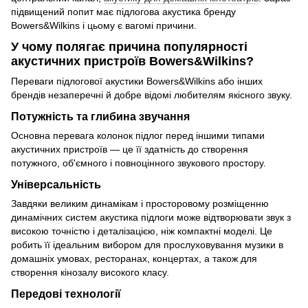
підвищений попит має підлогова акустика бренду
Bowers&Wilkins і цьому є вагомі причини.
У чому полягає причина популярності
акустичних пристроїв Bowers&Wilkins?
Переваги підлогової акустики Bowers&Wilkins або інших
брендів незаперечні й добре відомі любителям якісного звуку.
Потужність та глибина звучання
Основна перевага колонок підлог перед іншими типами
акустичних пристроїв — це її здатність до створення
потужного, об'ємного і повноцінного звукового простору.
Універсальність
Завдяки великим динамікам і просторовому розміщенню
динамічних систем акустика підлоги може відтворювати звук з
високою точністю і деталізацією, ніж компактні моделі. Це
робить її ідеальним вибором для прослуховування музики в
домашніх умовах, ресторанах, концертах, а також для
створення кінозалу високого класу.
Передові технології