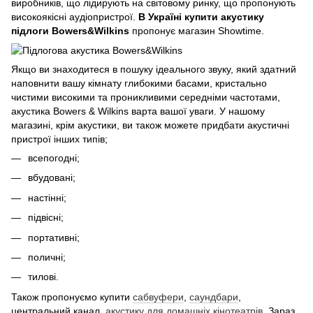
виробників, що лідирують на світовому ринку, що пропонують
високоякісні аудіопристрої.
В Україні купити акустику
підлоги Bowers&Wilkins
пропонує магазин Showtime.
Якщо ви знаходитеся в пошуку ідеального звуку, який здатний
наповнити вашу кімнату глибокими басами, кристально
чистими високими та проникливими середніми частотами,
акустика Bowers & Wilkins варта вашої уваги. У нашому
магазині, крім акустики, ви також можете придбати акустичні
пристрої інших типів;
всепогодні;
вбудовані;
настінні;
підвісні;
портативні;
поличні;
тилові.
Також пропонуємо купити
сабвуфери
,
саундбари
,
центральний канал,
акустику для домашніх кінотеатрів
. Зараз