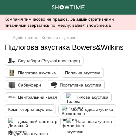
Компанія тимчасово не працює. За адміністративними
питаннями звертатись по імейлу: sales@showtime.ua
Аудіо техніка
Колонки акустичні
Підлогова акустика Bowers&Wilkins
Саундбари (Звукові проектори)
Підлогова акустика
Полична акустика
Сабвуфери
Портативна акустика
Центральний канал
Тилова акустика
Комп'ютерна акустика
Всепогодна акустика
Домашній кінотеатр
Настінна акустика
Вбудована акустика