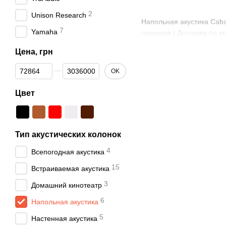
2
Unison Research
Напольная акустика Caba
7
Yamaha
гарантия | Доставка по 
Цена, грн
От Цена, грн
До Цена, грн
OK
Цвет
Тип акустических колонок
4
Всепогодная акустика
15
Встраиваемая акустика
3
Домашний кинотеатр
6
Напольная акустика
5
Настенная акустика