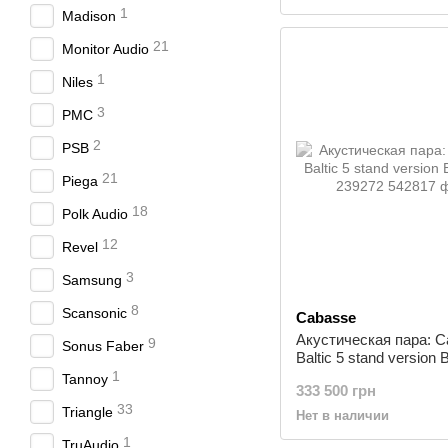
1
Madison
21
Monitor Audio
1
Niles
3
PMC
2
PSB
21
Piega
18
Polk Audio
12
Revel
3
Samsung
8
Scansonic
Cabasse
Акустическая пара: 
9
Sonus Faber
Baltic 5 stand version 
239272
1
Tannoy
333 500 грн
33
Triangle
Нет в наличии
1
TruAudio