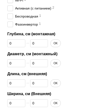
Wi-Fi
2
Активная (с питанием)
1
Беспроводная
1
Фазоинвертор
Глубина, см (монтажная)
От Глубина, см (монтажная)
До Глубина, см (монтажная)
OK
Диаметр, см (монтажный)
От Диаметр, см (монтажный)
До Диаметр, см (монтажный)
OK
Длина, см (внешняя)
От Длина, см (внешняя)
До Длина, см (внешняя)
OK
Ширина, см (Внешняя)
От Ширина, см (Внешняя)
До Ширина, см (Внешняя)
OK