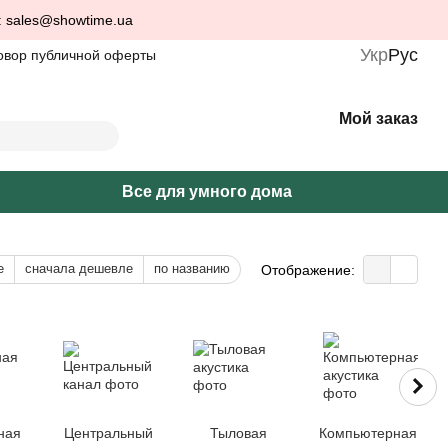
: sales@showtime.ua
Укр
Рус
овор публичной оферты
Мой заказ
Все для умного дома
е
сначала дешевле
по названию
Отображение:
ная
Центральный
Тыловая
Компьютерная