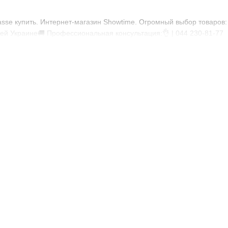
sse купить. Интернет-магазин Showtime. Огромный выбор товаров:
всей Украине🚚 Профессиональная консультация:👌 | 044 230-81-77