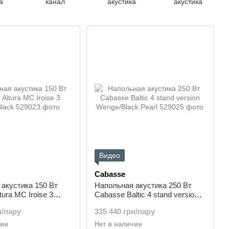
а
канал
акустика
акустика
Видео
Cabasse
акустика 150 Вт
Напольная акустика 250 Вт
ura MC Iroise 3
Cabasse Baltic 4 stand version
ck
Wenge/Black Pearl
н/пару
335 440 грн/пару
чии
Нет в наличии