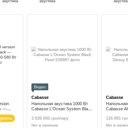
акустика
акустика
акустик
Видео
Cabasse
Cabasse
rsion
Напольная акустика 1000 Вт
Напольная 
ck —
Cabasse L'Ocean System Black
Cabasse Alt
0-580 Вт
Pearl
Glossy Bla
упить
3 036 000 грн/пару
135 891 гр
Нет в наличии
Нет в нали