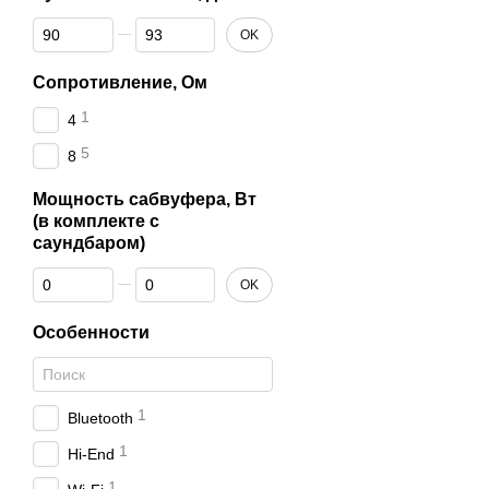
От Чувствительность, дБ
До Чувствительность, дБ
OK
Сопротивление, Ом
1
4
5
8
Мощность сабвуфера, Вт
(в комплекте с
саундбаром)
От Мощность сабвуфера, Вт (в комплекте с саундбаром)
До Мощность сабвуфера, Вт (в комплекте с саундбаром)
OK
Особенности
1
Bluetooth
1
Hi-End
1