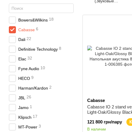
(Звуковые
проекторы)
18
Bowers&Wilkins
6
Cabasse
22
Dali
8
Definitive Technology
32
Elac
10
Fyne Audio
9
HECO
2
Harman/Kardon
26
JBL
Cabasse
1
Cabasse IO 2 stand ve
Jamo
Light-Oak/Glossy Bla
17
Klipsch
Напольная акустика 8
121 800 грн/пару
К
3
MT-Power
В наличии