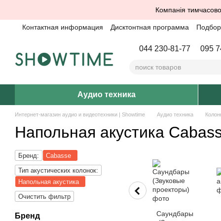
Перейти к основному контенту
Компанія тимчасово
Контактная информация
Дисктонтная программа
Подбор 
044 230-81-77
095 7
Аудио техника
Интернет-магазин аудио и видеотехники | Showtime
Аудио техника
Колон
Напольная акустика Cabas
Бренд:
Cabasse
Тип акустических колонок:
Напольная акустика
Очистить фильтр
Саундбары
Бренд