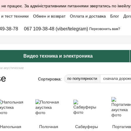
 не працює. За адміністративними питаннями звертатись по імейлу
и тест техники
Обмен и возврат
Оплата и доставка
Блог
Дог
49-38-78
067 109-38-48 (viber/telegram)
Перезвонить вам?
Видео техника и электроника
ки акустические
se
по популярности
сначала дорож
Сортировка:
Напольная
Полочная
Сабвуферы
Портатив