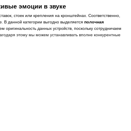
живые эмоции в звуке
авок, стоек или крепления на кронштейнах. Соответственно,
е. В данной категории выгодно выделяется
полочная
м оригинальность данных устройств, поскольку сотрудничаем
лагодаря этому мы можем устанавливать вполне конкурентные
Cabasse из каталога французского
не настолько громоздкая, как напольная. Это, конечно же,
ее эффективной является
полочная акустика
Cabasse. В Киеве
ммерческих объектов. Если правильно подобрать конкретную
еским дизайном. Она станет не только дополнением любого
ивлекательному внешнему виду и технические характеристики
дование: