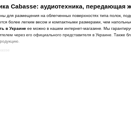
ика Cabasse: аудиотехника, передающая 
ы для размещения на облегченных поверхностях типа полок, подст
ются более легким весом и компактными размерами, чем напольны
ть в Украине
ее можно в нашем интернет-магазине. Мы гарантируе
телем через его официального представителя в Украине. Также б
продукцию.
ристиками отличаются полочные колонки 
дназначена для применения в компактных помещениях. Поэтому она 
х характеристиках работы колонок. Но по всем параметрам наибол
ы такую аудиотехнику выбирают как для жилых домов, так и для ко
омещения, то можно получить отличное звучание.
ики
 этим производителем, впечатляет прежде всего своим футуристич
ым стилистическим акцентом изысканного дизайна. Не уступают пр
 решите купить полочную акустику Cabasse, то получите аудиообору