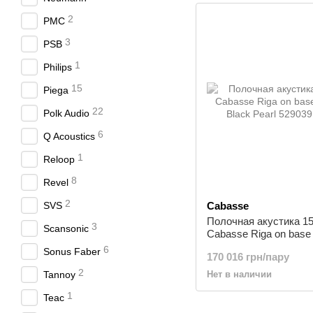
2
PMC
3
PSB
1
Philips
15
Piega
22
Polk Audio
6
Q Acoustics
1
Reloop
8
Revel
2
SVS
Cabasse
Полочная акустика 15
3
Scansonic
Cabasse Riga on base 
Black Pearl
6
Sonus Faber
170 016 грн/пару
2
Tannoy
Нет в наличии
1
Teac