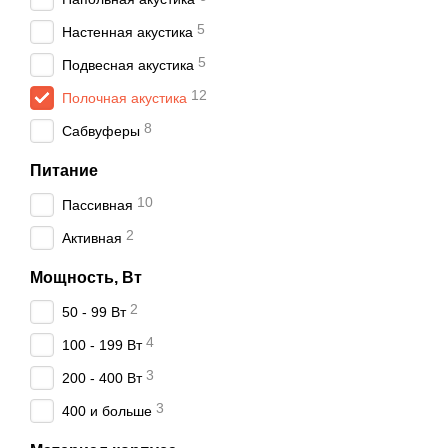
5
Компактного размера
Настенная акустика
Уникальной формы. Э
5
Подвесная акустика
Оптимальные звуковы
12
Полочная акустика
колонок.
8
Сабвуферы
Цветовые характерист
их дизайна.
Питание
Сфера применения. 
10
Пассивная
музыки для небольш
2
Активная
Мощность, Вт
2
50 - 99 Вт
4
100 - 199 Вт
3
200 - 400 Вт
3
400 и больше