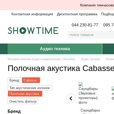
Перейти к основному контенту
Компанія тимчасово
Контактная информация
Дисктонтная программа
Подбор 
044 230-81-77
095 7
Аудио техника
Интернет-магазин аудио и видеотехники | Showtime
Аудио техника
Колон
Полочная акустика Cabass
Бренд:
Cabasse
Тип акустических колонок:
Полочная акустика
Очистить фильтр
Саундбары
Бренд