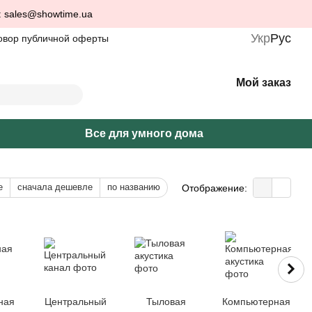
: sales@showtime.ua
Укр
Рус
овор публичной оферты
Мой заказ
Все для умного дома
е
сначала дешевле
по названию
Отображение:
ная
Центральный
Тыловая
Компьютерная