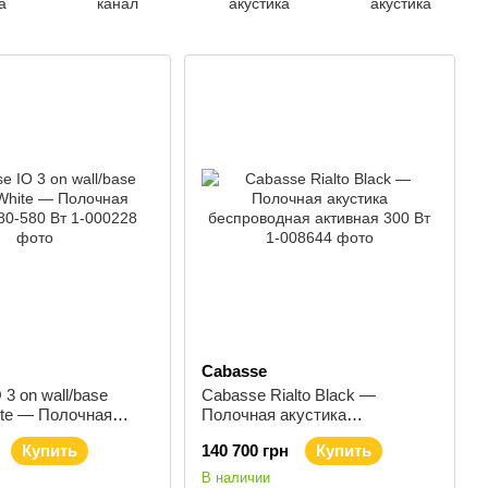
а
канал
акустика
акустика
Cabasse
 3 on wall/base
Cabasse Rialto Black —
ite — Полочная
Полочная акустика
0-580 Вт
беспроводная активная 300 Вт
Купить
140 700 грн
Купить
В наличии