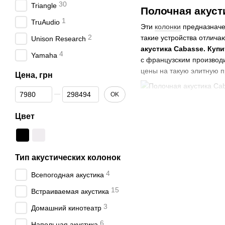
30
Triangle
Полочная акуст
1
TruAudio
Эти
колонки
предназначен
2
такие устройства отлича
Unison Research
акустика Cabasse. Купи
4
Yamaha
с французским производи
цены на такую элитную 
Цена, грн
От Цена, грн
До Цена, грн
OK
Какими характе
Цвет
бренда?
Акустика этого типа пре
сказывается на звуковы
Тип акустических колонок
и других городах Украин
модель под параметры п
4
Всепогодная акустика
Особые характерист
15
Встраиваемая акустика
Акустика, изготовленная
3
Домашний кинотеатр
интерьера, но и достойн
6
Напольная акустика
этих устройств. Если вы