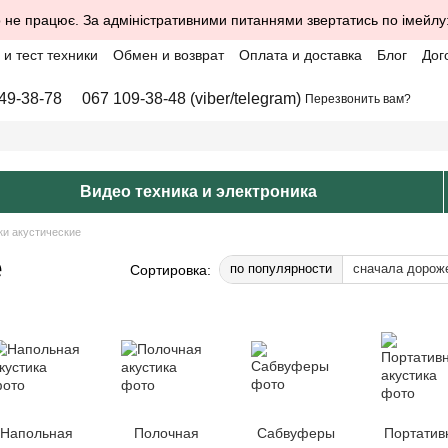
 не працює. За адміністративними питаннями звертатись по імейлу
и тест техники
Обмен и возврат
Оплата и доставка
Блог
Дог
49-38-78
067 109-38-48 (viber/telegram)
Перезвонить вам?
Видео техника и электроника
ки акустические
e
по популярности
сначала дорож
Сортировка:
Напольная
Полочная
Сабвуферы
Портатив