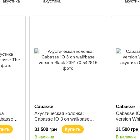
акустика
акустика
акустик
Cabasse
Cabasse
ка
Акустическая колонка:
Cabasse IO
abasse
Cabasse IO 3 on wall/base
version Wh
version Black 239170
акустика 8
пить
31 500 грн
Купить
31 500 грн
В наличии
В наличии