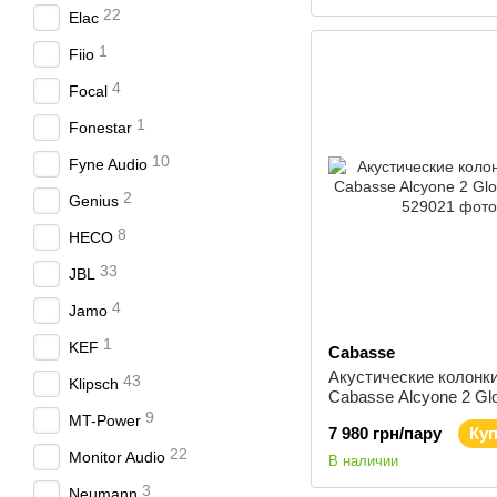
22
Elac
1
Fiio
4
Focal
1
Fonestar
10
Fyne Audio
2
Genius
8
HECO
33
JBL
4
Jamo
1
KEF
Cabasse
Акустические колонки
43
Klipsch
Cabasse Alcyone 2 Gl
White
9
MT-Power
7 980 грн/пару
Ку
22
Monitor Audio
В наличии
3
Neumann