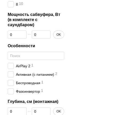
оборудования, к котором
10
8
помощью наших специал
Мощность сабвуфера, Вт
(в комплекте с
саундбаром)
От Мощность сабвуфера, Вт (в комплекте с саундбаром)
До Мощность сабвуфера, Вт (в комплекте с саундбаром)
OK
Особенности
1
AirPlay 2
2
Активная (с питанием)
1
Беспроводная
1
Фазоинвертор
Глубина, см (монтажная)
От Глубина, см (монтажная)
До Глубина, см (монтажная)
OK