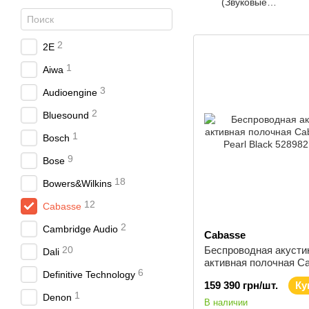
(Звуковые
проекторы)
2
2E
1
Aiwa
3
Audioengine
2
Bluesound
1
Bosch
9
Bose
18
Bowers&Wilkins
12
Cabasse
2
Cambridge Audio
Cabasse
20
Беспроводная акусти
Dali
активная полочная C
6
Definitive Technology
The Pearl Black
159 390 грн/шт.
Ку
1
Denon
В наличии