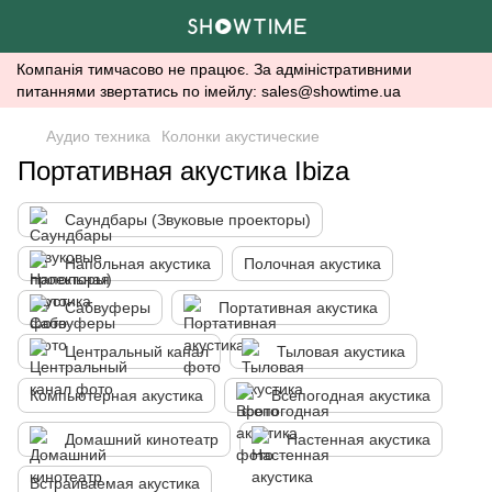
Компанія тимчасово не працює. За адміністративними
питаннями звертатись по імейлу: sales@showtime.ua
Аудио техника
Колонки акустические
Портативная акустика Ibiza
Саундбары (Звуковые проекторы)
Напольная акустика
Полочная акустика
Сабвуферы
Портативная акустика
Центральный канал
Тыловая акустика
Компьютерная акустика
Всепогодная акустика
Домашний кинотеатр
Настенная акустика
Встраиваемая акустика