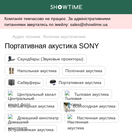
Компанія тимчасово не працює. За адміністративними
питаннями звертатись по імейлу: sales@showtime.ua
Аудио техника
Колонки акустические
Портативная акустика SONY
Саундбары (Звуковые проекторы)
Напольная акустика
Полочная акустика
Сабвуферы
Портативная акустика
Центральный канал
Тыловая акустика
Компьютерная акустика
Всепогодная акустика
Домашний кинотеатр
Настенная акустика
Встраиваемая акустика