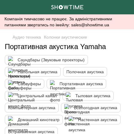
Компанія тимчасово не працює. За адміністративними
питаннями звертатись по імейлу: sales@showtime.ua
Аудио техника
Колонки акустические
Портативная акустика Yamaha
Саундбары (Звуковые проекторы)
Напольная акустика
Полочная акустика
Сабвуферы
Портативная акустика
Центральный канал
Тыловая акустика
Компьютерная акустика
Всепогодная акустика
Домашний кинотеатр
Настенная акустика
Встраиваемая акустика