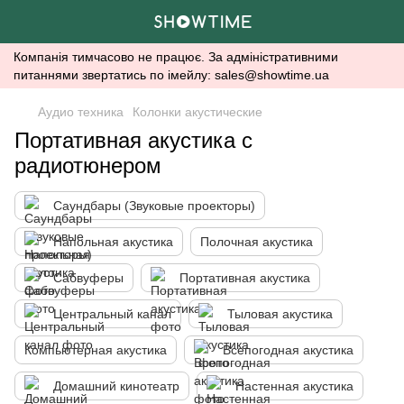
Компанія тимчасово не працює. За адміністративними
питаннями звертатись по імейлу: sales@showtime.ua
Аудио техника
Колонки акустические
Портативная акустика с
радиотюнером
Саундбары (Звуковые проекторы)
Напольная акустика
Полочная акустика
Сабвуферы
Портативная акустика
Центральный канал
Тыловая акустика
Компьютерная акустика
Всепогодная акустика
Домашний кинотеатр
Настенная акустика