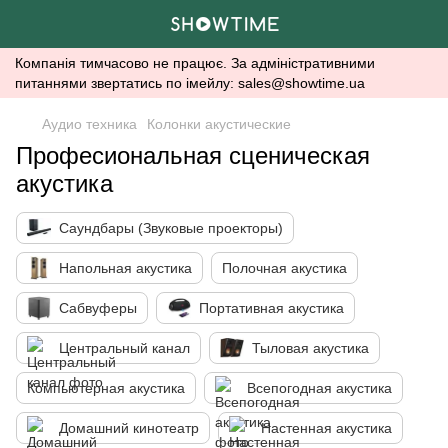
Компанія тимчасово не працює. За адміністративними
питаннями звертатись по імейлу: sales@showtime.ua
Аудио техника
Колонки акустические
Професиональная сценическая
акустика
Саундбары (Звуковые проекторы)
Напольная акустика
Полочная акустика
Сабвуферы
Портативная акустика
Центральный канал
Тыловая акустика
Компьютерная акустика
Всепогодная акустика
Домашний кинотеатр
Настенная акустика