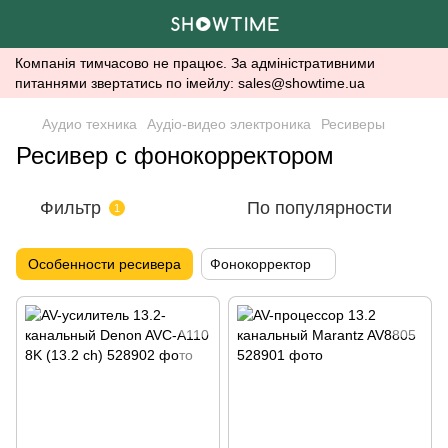
Компанія тимчасово не працює. За адміністративними
питаннями звертатись по імейлу: sales@showtime.ua
Аудио техника
Аудіо-видео электроника
Ресиверы
Ресивер с фонокорректором
Фильтр
По популярности
1
Особенности ресивера
Фонокорректор