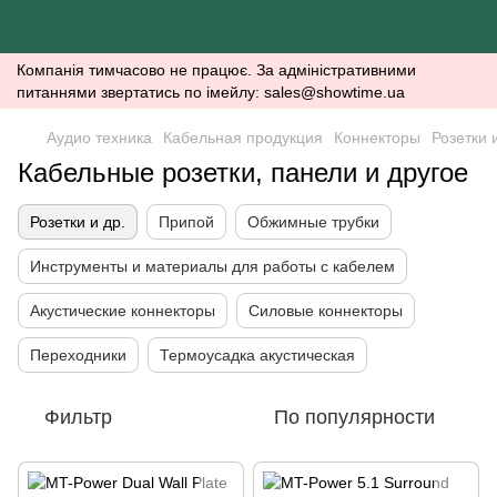
Компанія тимчасово не працює. За адміністративними
питаннями звертатись по імейлу: sales@showtime.ua
Аудио техника
Кабельная продукция
Коннекторы
Розетки 
Кабельные розетки, панели и другое
Розетки и др.
Припой
Обжимные трубки
Инструменты и материалы для работы с кабелем
Акустические коннекторы
Силовые коннекторы
Переходники
Термоусадка акустическая
Фильтр
По популярности