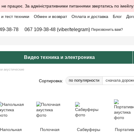
 не працює. За адміністративними питаннями звертатись по імейлу
и тест техники
Обмен и возврат
Оплата и доставка
Блог
Дог
49-38-78
067 109-38-48 (viber/telegram)
Перезвонить вам?
Видео техника и электроника
ки акустические
по популярности
сначала дорож
Сортировка:
Напольная
Полочная
Сабвуферы
Портатив