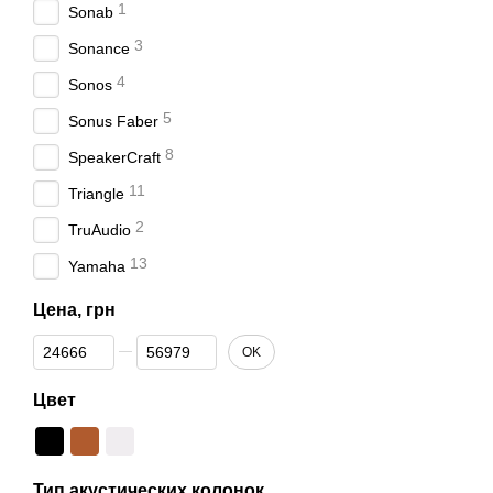
1
Sonab
3
Sonance
4
Sonos
5
Sonus Faber
8
SpeakerCraft
11
Triangle
2
TruAudio
13
Yamaha
Цена, грн
Наш ассортимент
От Цена, грн
До Цена, грн
В нашем интернет-магази
OK
Оптимальная мощност
Цвет
Надёжный, технологи
Актуальное направле
Элегантный дизайн. Д
Тип акустических колонок