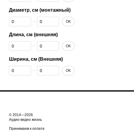
Диаметр, см (монтажный)
От Диаметр, см (монтажный)
До Диаметр, см (монтажный)
OK
Длина, см (внешняя)
От Длина, см (внешняя)
До Длина, см (внешняя)
OK
Ширина, см (Внешняя)
От Ширина, см (Внешняя)
До Ширина, см (Внешняя)
OK
© 2014—2026
Аудио-видео жизнь
Принимаем к оплате