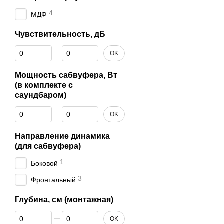
4
МДФ
Чувствительность, дБ
От Чувствительность, дБ
До Чувствительность, дБ
OK
Мощность сабвуфера, Вт
(в комплекте с
саундбаром)
От Мощность сабвуфера, Вт (в комплекте с саундбаром)
До Мощность сабвуфера, Вт (в комплекте с саундбаром)
OK
Направление динамика
(для сабвуфера)
1
Боковой
3
Фронтальный
Глубина, см (монтажная)
От Глубина, см (монтажная)
До Глубина, см (монтажная)
OK