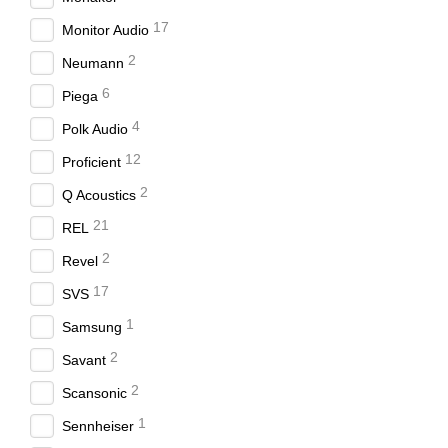
Качественные матери
17
прессованной специа
Monitor Audio
Мощное звучание со 
2
Neumann
регистров, то он мож
6
Piega
Доступные цены. Саб
4
Polk Audio
возможно благодаря 
12
Proficient
Оптимальные техниче
наиболее совершенно
2
Q Acoustics
тембр.
21
REL
Точная система конт
2
лабораторий, компан
Revel
17
SVS
1
Samsung
2
Savant
2
Scansonic
1
Sennheiser