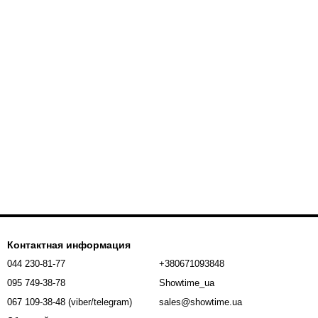
Контактная информация
044 230-81-77
+380671093848
095 749-38-78
Showtime_ua
067 109-38-48 (viber/telegram)
sales@showtime.ua