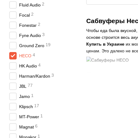
2
Fluid Audio
2
Focal
Сабвуферы Heco
2
Fonestar
Чтобы еда была вкусной,
3
Fyne Audio
основе строится весь ак
Купить в Украине
их мо
19
Ground Zero
ценам. Это далеко не вс
4
HECO
4
HK Audio
Почему стоит в
3
Harman/Kardon
Человеку, который не с
77
JBL
Поэтому опытные пользо
1
Jamo
пользуется продукция из
Ведь это продиктовано б
17
Klipsch
Основные преимуще
1
MT-Power
Покупатели исключительн
6
Magnat
действительно обладают 
1
Monakor