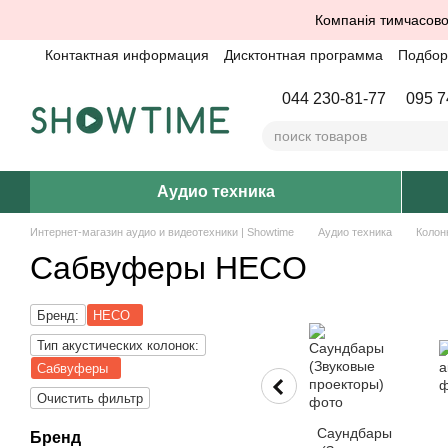
Перейти к основному контенту
Компанія тимчасово
Контактная информация
Дисктонтная программа
Подбор 
044 230-81-77
095 7
Аудио техника
Интернет-магазин аудио и видеотехники | Showtime
Аудио техника
Колон
Сабвуферы HECO
Бренд:
HECO
Тип акустических колонок:
Сабвуферы
Очистить фильтр
Саундбары
Бренд