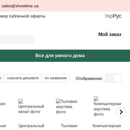
: sales@showtime.ua
Укр
Рус
овор публичной оферты
Мой заказ
Все для умного дома
е
сначала дешевле
по названию
Отображение:
ная
Центральный
Тыловая
Компьютерная