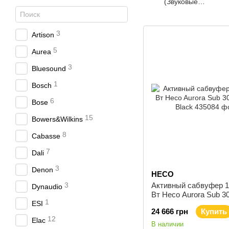
(Звуковые
проекторы)
3
Artison
5
Aurea
3
Bluesound
1
Bosch
6
Bose
15
Bowers&Wilkins
8
Cabasse
7
Dali
3
Denon
HECO
3
Активный сабвуфер 1
Dynaudio
Вт Heco Aurora Sub 3
1
ESI
Black
24 666 грн
Купить
12
Elac
В наличии