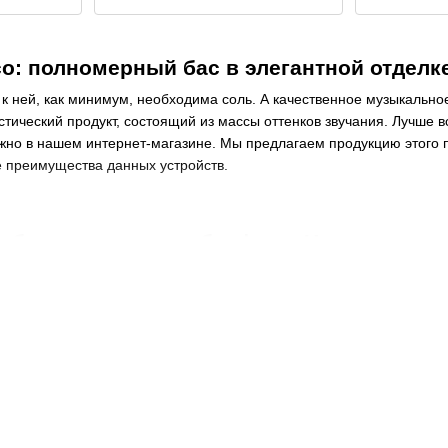
: полномерный бас в элегантной отделк
 к ней, как минимум, необходима соль. А качественное музыкально
устический продукт, состоящий из массы оттенков звучания. Лучше 
жно в нашем интернет-магазине. Мы предлагаем продукцию этого 
е преимущества данных устройств.
ыбрать и купить сабвуферы Heco из ката
лишком посвящён в детали производства оборудования данного тип
ватели рекомендуют делать выбор по торговой марке. Так, в муз
вестной торговой марки
Heco
. Сабвуферы из каталога этого бренд
ольшим покупательским спросом на них.
ства
о положительно отзываются о продукции данного производителя, в
массой достоинств. В первую очередь это такие преимущества: