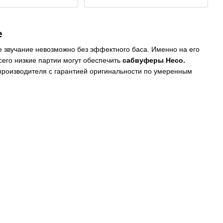
е
е звучание невозможно без эффектного баса. Именно на его
всего низкие партии могут обеспечить
сабвуферы Heco.
производителя с гарантией оригинальности по умеренным
лога немецкого бренда?
а, бывает сложно выбрать оптимальный вариант
сабвуфера
.
ыкальном мире безоговорочным доверием профессионалов
а в нашем магазине представлены в широком ассортименте.
 том числе о сабвуферах. Ведь эти устройства и