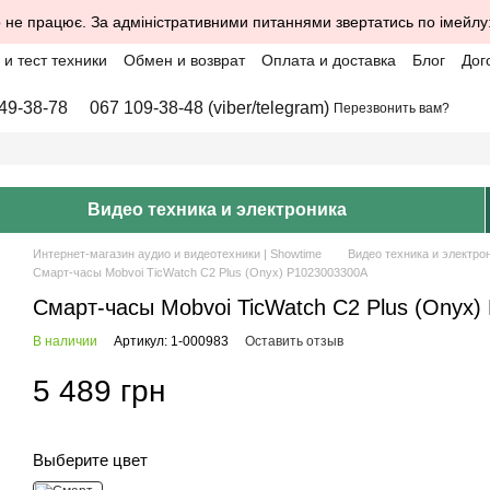
 не працює. За адміністративними питаннями звертатись по імейлу
и тест техники
Обмен и возврат
Оплата и доставка
Блог
Дог
49-38-78
067 109-38-48 (viber/telegram)
Перезвонить вам?
Видео техника и электроника
Интернет-магазин аудио и видеотехники | Showtime
Видео техника и электро
Смарт-часы Mobvoi TicWatch C2 Plus (Onyx) P1023003300A
Смарт-часы Mobvoi TicWatch C2 Plus (Onyx
В наличии
Артикул: 1-000983
Оставить отзыв
5 489 грн
Выберите цвет