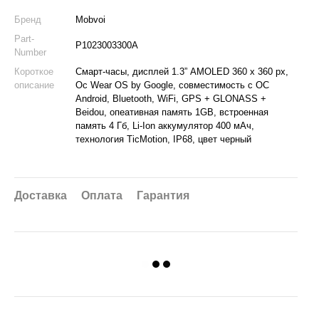
Бренд
Mobvoi
Part-
P1023003300A
Number
Короткое
Смарт-часы, дисплей 1.3” AMOLED 360 x 360 px,
описание
Ос Wear OS by Google, совместимость с ОС
Android, Bluetooth, WiFi, GPS + GLONASS +
Beidou, опеативная память 1GB, встроенная
память 4 Гб, Li-Ion аккумулятор 400 мАч,
технология TicMotion, IP68, цвет черный
Доставка
Оплата
Гарантия