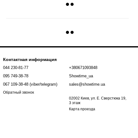
Контактная информация
044 230-81-77
+380671093848
095 749-38-78
Showtime_ua
067 109-38-48 (viber/telegram)
sales@showtime.ua
Обратный звонок
02002 Киев, ул. Е. Сверстюка 19,
3 этаж
Карта проезда