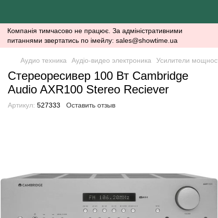
Компанія тимчасово не працює. За адміністративними
питаннями звертатись по імейлу: sales@showtime.ua
Аудио техника
Аудіо-видео электроника
Усилители мощнос
Стереоресивер 100 Вт Cambridge
Audio AXR100 Stereo Reciever
Артикул:
527333
Оставить отзыв