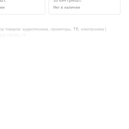
/шт.
35 694 грн/шт.
Channel
чии
Нет в наличии
р товаров: аудиотехника, проекторы, ТВ, электроника |
044 230-81-77