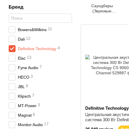
Саундбары
Бренд
(Звуковые
проекторы)
11
Bowers&Wilkins
12
Dali
4
Definitive Technology
13
Elac
7
Fyne Audio
3
HECO
8
JBL
7
Klipsch
3
MT-Power
Definitive Technology
6
Центральная акустич
Magnat
система 300 Вт Definit
17
Monitor Audio
Technology CS 9060 C