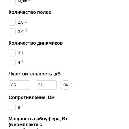
4
МДФ
Количество полос
1
2.0
3
3.0
Количество динамиков
1
3
3
4
Чувствительность, дБ
От Чувствительность, дБ
До Чувствительность, дБ
OK
Сопротивление, Ом
4
8
Мощность сабвуфера, Вт
(в комплекте с