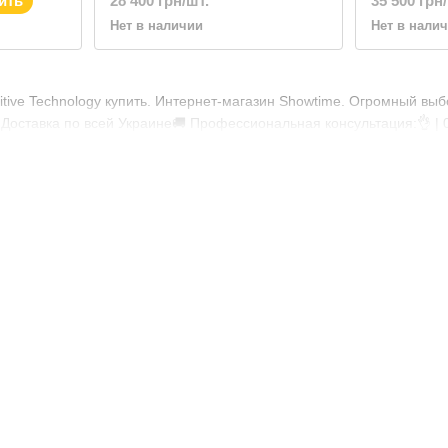
ить
28 400 грн/шт.
35 500 грн
Channel
Нет в наличии
Нет в нали
tive Technology купить. Интернет-магазин Showtime. Огромный выбо
Доставка по всей Украине🚚 Профессиональная консультация:👌 | 