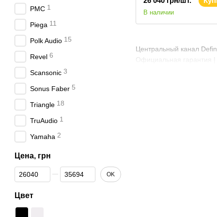
26 040 грн/шт.
Куп
Channel
1
PMC
В наличии
11
Piega
15
Polk Audio
Центральный канал Defini
6
Revel
Официальная гарантия | 
3
Scansonic
5
Sonus Faber
18
Triangle
1
TruAudio
2
Yamaha
Цена, грн
От Цена, грн
До Цена, грн
OK
Цвет