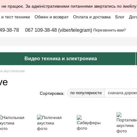
 не працює. За адміністративними питаннями звертатись по імейлу
и тест техники
Обмен и возврат
Оплата и доставка
Блог
Дог
49-38-78
067 109-38-48 (viber/telegram)
Перезвонить вам?
Видео техника и электроника
ки акустические
ve
по популярности
сначала дорож
Сортировка: