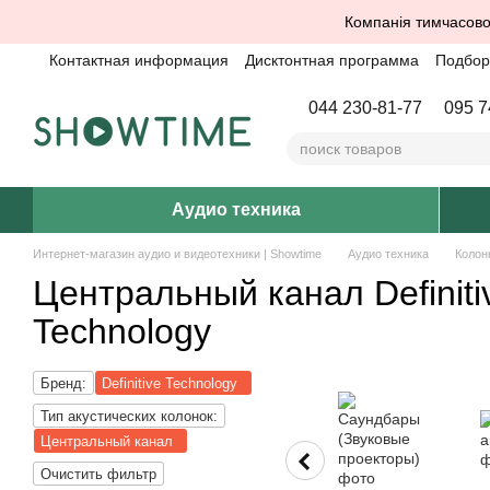
Перейти к основному контенту
Компанія тимчасово
Контактная информация
Дисктонтная программа
Подбор 
044 230-81-77
095 7
Аудио техника
Интернет-магазин аудио и видеотехники | Showtime
Аудио техника
Колон
Центральный канал Definiti
Technology
Бренд:
Definitive Technology
Тип акустических колонок:
Центральный канал
Очистить фильтр