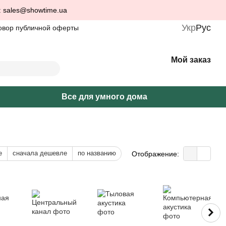
: sales@showtime.ua
Укр
Рус
овор публичной оферты
Мой заказ
Все для умного дома
е
сначала дешевле
по названию
Отображение: