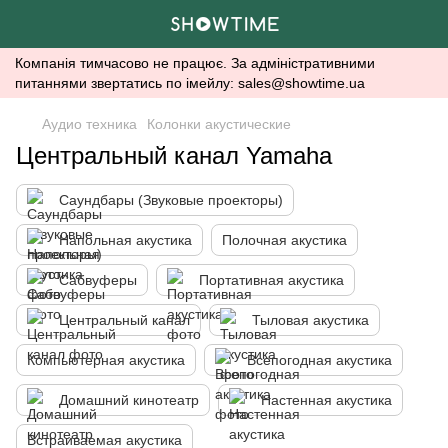
Компанія тимчасово не працює. За адміністративними
питаннями звертатись по імейлу: sales@showtime.ua
Аудио техника
Колонки акустические
Центральный канал Yamaha
Саундбары (Звуковые проекторы)
Напольная акустика
Полочная акустика
Сабвуферы
Портативная акустика
Центральный канал
Тыловая акустика
Компьютерная акустика
Всепогодная акустика
Домашний кинотеатр
Настенная акустика
Встраиваемая акустика