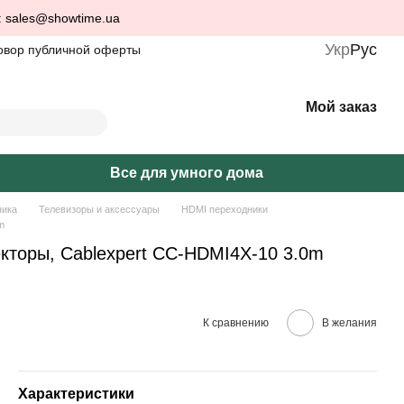
: sales@showtime.ua
Укр
Рус
овор публичной оферты
Мой заказ
Все для умного дома
ника
Телевизоры и аксессуары
HDMI переходники
m
екторы, Cablexpert CC-HDMI4X-10 3.0m
К сравнению
В желания
Характеристики