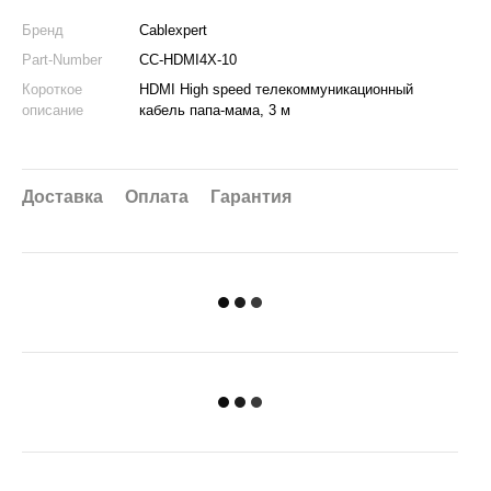
Бренд
Cablexpert
Part-Number
CC-HDMI4X-10
Короткое
HDMI High speed телекоммуникационный
описание
кабель папа-мама, 3 м
Доставка
Оплата
Гарантия