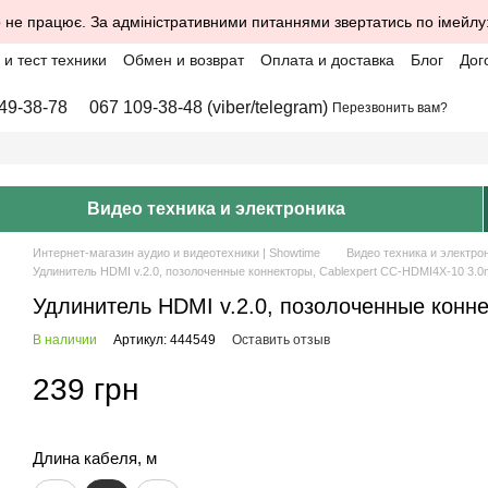
 не працює. За адміністративними питаннями звертатись по імейлу
и тест техники
Обмен и возврат
Оплата и доставка
Блог
Дог
49-38-78
067 109-38-48 (viber/telegram)
Перезвонить вам?
Видео техника и электроника
Интернет-магазин аудио и видеотехники | Showtime
Видео техника и электро
Удлинитель HDMI v.2.0, позолоченные коннекторы, Cablexpert CC-HDMI4X-10 3.0
Удлинитель HDMI v.2.0, позолоченные конн
В наличии
Артикул: 444549
Оставить отзыв
239 грн
Длина кабеля, м