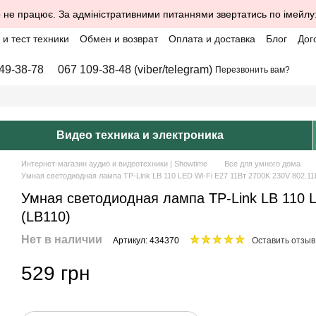
 не працює. За адміністративними питаннями звертатись по імейлу
и тест техники
Обмен и возврат
Оплата и доставка
Блог
Дог
49-38-78
067 109-38-48 (viber/telegram)
Перезвонить вам?
Видео техника и электроника
Интернет-магазин аудио и видеотехники | Showtime
Все для умного дома
Умная светодиодная лампа TP-Link LB 110 LED Wi-Fi E27 11Вт 2700K 230V 802.11b
Умная светодиодная лампа TP-Link LB 110 L
(LB110)
Нет в наличии
Артикул: 434370
Оставить отзыв
529 грн