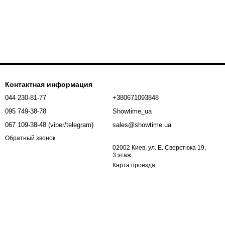
Контактная информация
044 230-81-77
+380671093848
095 749-38-78
Showtime_ua
067 109-38-48 (viber/telegram)
sales@showtime.ua
Обратный звонок
02002 Киев, ул. Е. Сверстюка 19,
3 этаж
Карта проезда