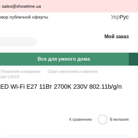
: sales@showtime.ua
Укр
Рус
овор публичной оферты
Мой заказ
Все для умного дома
Управление освещением
Смарт светильники и лампочки
/g/n (LB110)
ED Wi-Fi E27 11Вт 2700K 230V 802.11b/g/n
К сравнению
В желания