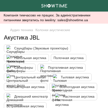
Компанія тимчасово не працює. За адміністративними
питаннями звертатись по імейлу: sales@showtime.ua
Аудио техника
Колонки акустические
Акустика JBL
Саундбары (Звуковые проекторы)
Напольная акустика
Полочная акустика
Сабвуферы
Портативная акустика
Центральный канал
Тыловая акустика
Компьютерная акустика
Всепогодная акустика
Домашний кинотеатр
Настенная акустика
Встраиваемая акустика