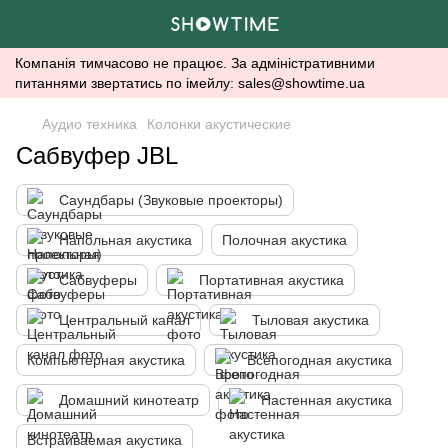
Компанія тимчасово не працює. За адміністративними
питаннями звертатись по імейлу: sales@showtime.ua
Аудио техника
Колонки акустические
Сабвуфер JBL
Саундбары (Звуковые проекторы)
Напольная акустика
Полочная акустика
Сабвуферы
Портативная акустика
Центральный канал
Тыловая акустика
Компьютерная акустика
Всепогодная акустика
Домашний кинотеатр
Настенная акустика
Встраиваемая акустика