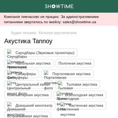
Компанія тимчасово не працює. За адміністративними
питаннями звертатись по імейлу: sales@showtime.ua
Аудио техника
Колонки акустические
Акустика Tannoy
Саундбары (Звуковые проекторы)
Напольная акустика
Полочная акустика
Сабвуферы
Портативная акустика
Центральный канал
Тыловая акустика
Компьютерная акустика
Всепогодная акустика
Домашний кинотеатр
Настенная акустика
Встраиваемая акустика