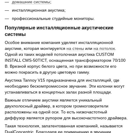
домашние системы
;
инсталляционная акустика;
профессиональные студийные мониторы.
Популярные инсталляционные акустические
системы
Особое внимание компания уделяет инсталляционной
акустике, которая монтируется
на стены
или
на потолок
.
Одной из таких моделей потолочная акустика CUSTOM
INSTALL CMS-50TICT, оснащенная трансформатором 70/100
В. Врезной корпус белого цвета, но при возможности его
можно покрасить в другую цветовую гамму.
Акустика Tannoy V15 предназначена для инсталляций, где
необходимо бескомпромиссное звучание. Эти колонки могут
устанавливаться в концертных залах разной площади.
Важным отличием акустики является уникальный
двухполосный драйвер, в котором громкоговорители
расположены на одной оси. То есть низкочастотный
диффузор является рупором для высокочастотного драйвера.
Такая технология, запатентованная компанией, называется
DualConcentric. Благодаря ее применению в звучании