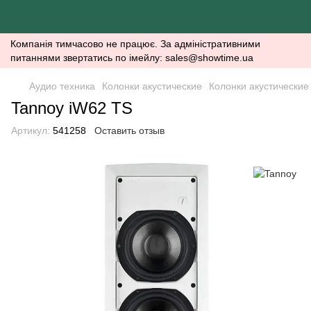
Компанія тимчасово не працює. За адміністративними
питаннями звертатись по імейлу: sales@showtime.ua
Аудио техника
Колонки акустические
Колонки акустические
Tannoy iW62 TS
Артикул:
541258
Оставить отзыв