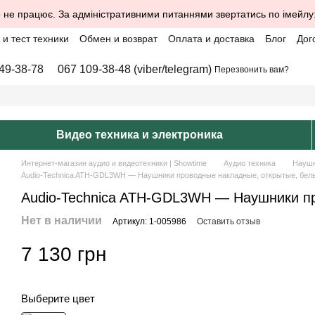
 не працює. За адміністративними питаннями звертатись по імейлу
и тест техники
Обмен и возврат
Оплата и доставка
Блог
Дог
49-38-78
067 109-38-48 (viber/telegram)
Перезвонить вам?
Видео техника и электроника
Интернет-магазин аудио и видеотехники | Showtime
Аудио техника
Науш
Audio-Technica ATH-GDL3WH — Наушники проводные накладные, открытые, бел
Audio-Technica ATH-GDL3WH — Наушники пр
Нет в наличии
Артикул: 1-005986
Оставить отзыв
7 130 грн
Выберите цвет