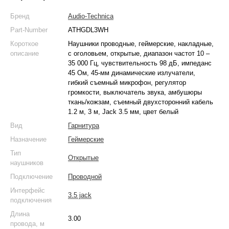
Бренд
Audio-Technica
Part-Number
ATHGDL3WH
Короткое
Наушники проводные, геймерские, накладные,
описание
с оголовьем, открытые, диапазон частот 10 –
35 000 Гц, чувствительность 98 дБ, импеданс
45 Ом, 45-мм динамические излучатели,
гибкий съемный микрофон, регулятор
громкости, выключатель звука, амбушюры
ткань/кожзам, съемный двухсторонний кабель
1.2 м, 3 м, Jack 3.5 мм, цвет белый
Вид
Гарнитура
Назначение
Геймерские
Тип
Открытые
наушников
Подключение
Проводной
Интерфейс
3.5 jack
подключения
Длина
3.00
провода, м