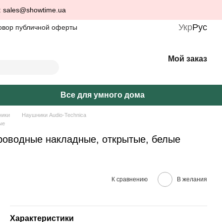
: sales@showtime.ua
Укр
Рус
овор публичной оферты
Мой заказ
Все для умного дома
ники
Наушники Audio-Technica
ые
оводные накладные, открытые, белые
К сравнению
В желания
Характеристики