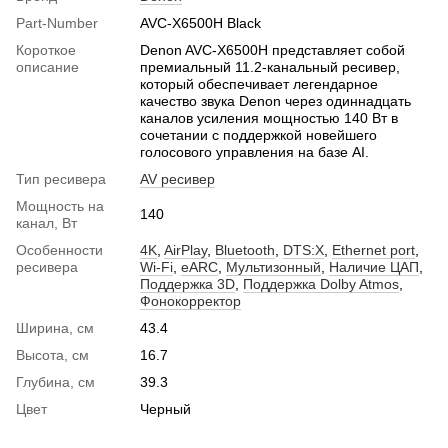
Part-Number
AVC-X6500H Black
Короткое
Denon AVC-X6500H представляет собой
описание
премиальный 11.2-канальный ресивер,
который обеспечивает легендарное
качество звука Denon через одиннадцать
каналов усиления мощностью 140 Вт в
сочетании с поддержкой новейшего
голосового управления на базе AI.
Тип ресивера
AV ресивер
Мощность на
140
канал, Вт
Особенности
4K
,
AirPlay
,
Bluetooth
,
DTS:X
,
Ethernet port
,
ресивера
Wi-Fi
,
eARC
,
Мультизонный
,
Наличие ЦАП
,
Поддержка 3D
,
Поддержка Dolby Atmos
,
Фонокорректор
Ширина, см
43.4
Высота, см
16.7
Глубина, см
39.3
Цвет
Черный