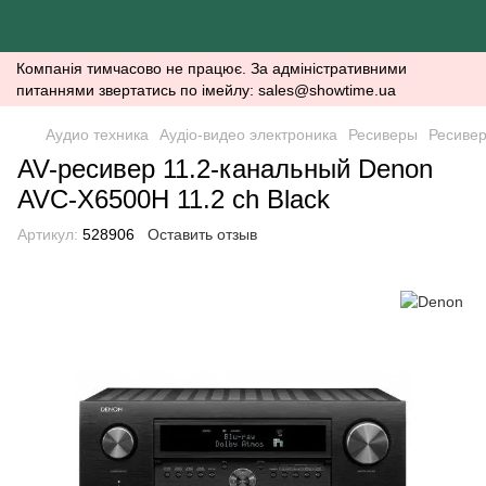
Компанія тимчасово не працює. За адміністративними
питаннями звертатись по імейлу: sales@showtime.ua
Аудио техника
Аудіо-видео электроника
Ресиверы
Ресиве
AV-ресивер 11.2-канальный Denon
AVC-X6500H 11.2 сh Black
Артикул:
528906
Оставить отзыв