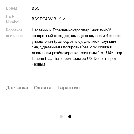
Бренд
BSS
Part-
BSSEC4BV-BLK-M
Number
Короткое
Настенный Ethernet-контроллер, нажимной/
описание
поворотный энкодер, кольцо энкодера и 4 кнопки
управления (разноцветные), дисплей, функция
сна, удаленная блокировка/разблокировка и
локальная разблокировка, разъемы 1 x RJ45, порт
Ethernet Cat 5e, форм-фактор US Decora, цвет
черный
Доставка
Оплата
Гарантия