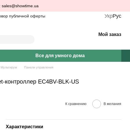
: sales@showtime.ua
Укр
Рус
овор публичной оферты
Мой заказ
Все для умного дома
Мультирум
Панели управления
t-контроллер EC4BV-BLK-US
К сравнению
В желания
Характеристики