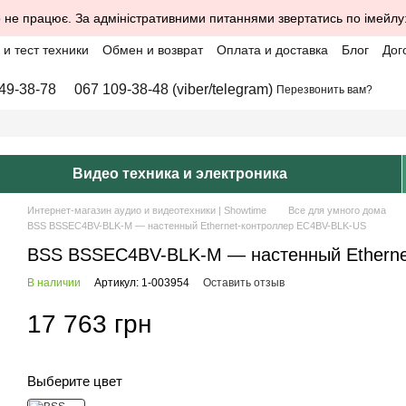
 не працює. За адміністративними питаннями звертатись по імейлу
и тест техники
Обмен и возврат
Оплата и доставка
Блог
Дог
49-38-78
067 109-38-48 (viber/telegram)
Перезвонить вам?
Видео техника и электроника
Интернет-магазин аудио и видеотехники | Showtime
Все для умного дома
BSS BSSEC4BV-BLK-M — настенный Ethernet-контроллер EC4BV-BLK-US
BSS BSSEC4BV-BLK-M — настенный Etherne
В наличии
Артикул: 1-003954
Оставить отзыв
17 763 грн
Выберите цвет