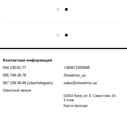
Контактная информация
044 230-81-77
+380671093848
095 749-38-78
Showtime_ua
067 109-38-48 (viber/telegram)
sales@showtime.ua
Обратный звонок
02002 Киев, ул. Е. Сверстюка 19,
3 этаж
Карта проезда