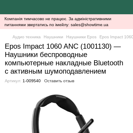
Компанія тимчасово не працює. За адміністративними
питаннями звертатись по імейлу: sales@showtime.ua
Аудио техника
Наушники
Наушники Epos
Epos Impact 106
Epos Impact 1060 ANC (1001130) —
Наушники беспроводные
компьютерные накладные Bluetooth
с активным шумоподавлением
Артикул:
1-009540
Оставить отзыв