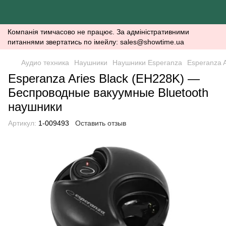
Компанія тимчасово не працює. За адміністративними
питаннями звертатись по імейлу: sales@showtime.ua
Аудио техника
Наушники
Наушники Esperanza
Esperanza 
Esperanza Aries Black (EH228K) —
Беспроводные вакуумные Bluetooth
наушники
Артикул:
1-009493
Оставить отзыв