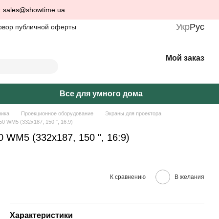
: sales@showtime.ua
Укр
Рус
овор публичной оферты
Мой заказ
Все для умного дома
ника
Проекционное оборудование
Экраны для проектора
 WM5 (332x187, 150 ", 16:9)
WM5 (332x187, 150 ", 16:9)
К сравнению
В желания
Характеристики