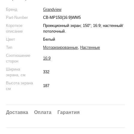
Бренд
Grandview
Part-Number
CB-MP150(16:9)WM5
Короткое
Проекционный экран; 150"; 16:9; настенный/
описание
потолочный.
Цвет
Белый
Тип
Моторизированные
,
Настенные
Соотношение
16:9
сторон
Ширина
332
экрана, см
Высота экрана
187
см
Доставка
Оплата
Гарантия