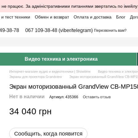
 не працює. За адміністративними питаннями звертатись по імейлу
и тест техники
Обмен и возврат
Оплата и доставка
Блог
Дог
49-38-78
067 109-38-48 (viber/telegram)
Перезвонить вам?
Видео техника и электроника
Интернет-магазин аудио и видеотехники | Showtime
Видео техника и электро
Экраны для проектора Grandview
Экран моторизованный GrandView CB-MP150
Экран моторизованный GrandView CB-MP150 
Нет в наличии
Артикул: 435366
Оставить отзыв
34 040 грн
Сообщить, когда появится