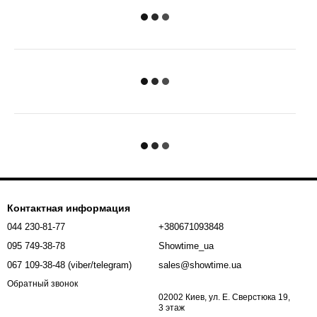
Контактная информация
044 230-81-77
+380671093848
095 749-38-78
Showtime_ua
067 109-38-48 (viber/telegram)
sales@showtime.ua
Обратный звонок
02002 Киев, ул. Е. Сверстюка 19,
3 этаж