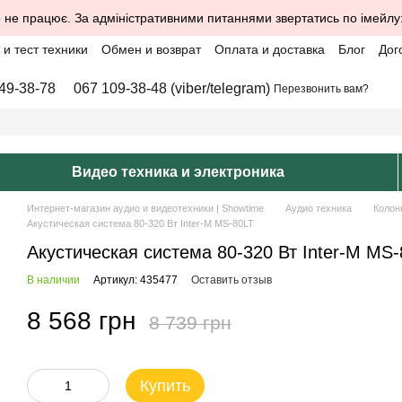
 не працює. За адміністративними питаннями звертатись по імейлу
и тест техники
Обмен и возврат
Оплата и доставка
Блог
Дог
49-38-78
067 109-38-48 (viber/telegram)
Перезвонить вам?
Видео техника и электроника
Интернет-магазин аудио и видеотехники | Showtime
Аудио техника
Колон
Акустическая система 80-320 Вт Inter-M MS-80LT
Акустическая система 80-320 Вт Inter-M MS
В наличии
Артикул: 435477
Оставить отзыв
8 568 грн
8 739 грн
Купить