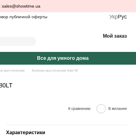
: sales@showtime.ua
Укр
Рус
овор публичной оферты
Мой заказ
Все для умного дома
ки акустические
Колонки акустические Inter-M
-80LT
К сравнению
В желания
Характеристики