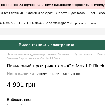
 не працює. За адміністративними питаннями звертатись по імейлу
и тест техники
Обмен и возврат
Оплата и доставка
Блог
Дог
49-38-78
067 109-38-48 (viber/telegram)
Перезвонить вам?
Видео техника и электроника
Интернет-магазин аудио и видеотехники | Showtime
Аудио техника
Винил
Виниловый проигрыватель iOn Max LP Black
Виниловый проигрыватель iOn Max LP Black
Нет в наличии
Артикул: 443944
Оставить отзыв
4 901 грн
Выберите цвет