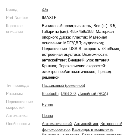
Бренд
iOn
Part-Number
IMAXLP
Короткое
Виниловый проигрыватель, Вес (кг): 3.5;
описание
Габариты (мм): 485x459x188; Материал
опорного диска: пластик; Материал
основания: MDF/ДВП; аудиовход;
Подключение: USB B; скорость 78 об/мин;
встроенная акустика; Возможности:
антискейтинг; Внешний блок питания;
Крышка; Переключение скоростей:
электронное/автоматическое; Привод:
ременной
Тип привода
Пассиковый (ременной)
Разъемы
Bluetooth
,
USB 2.0
,
Линейный (RCA)
Переключение
Ручне
скоростей
Автоматика
Повна
Особенности
Автоматический
,
Антискейтинг
,
Встроенный
фонокорректор
,
Картридж в комплекте
,