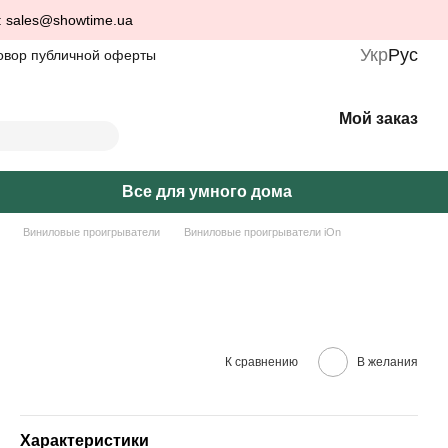
: sales@showtime.ua
Укр
Рус
овор публичной оферты
Мой заказ
Все для умного дома
Виниловые проигрыватели
Виниловые проигрыватели iOn
К сравнению
В желания
Характеристики