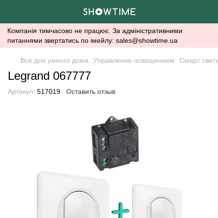
Компанія тимчасово не працює. За адміністративними
питаннями звертатись по імейлу: sales@showtime.ua
Все для умного дома
Управление освещением
Смарт свет
Legrand 067777
Артикул:
517019
Оставить отзыв