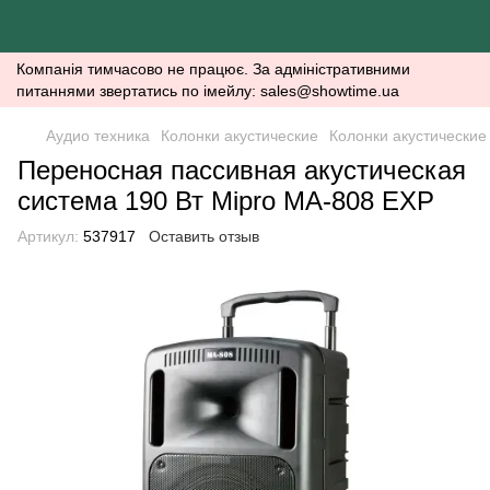
Компанія тимчасово не працює. За адміністративними
питаннями звертатись по імейлу: sales@showtime.ua
Аудио техника
Колонки акустические
Колонки акустические
Переносная пассивная акустическая
система 190 Вт Mipro MA-808 EXP
Артикул:
537917
Оставить отзыв