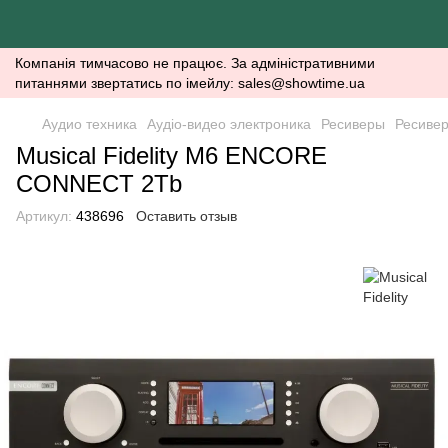
Компанія тимчасово не працює. За адміністративними
питаннями звертатись по імейлу: sales@showtime.ua
Аудио техника
Аудіо-видео электроника
Ресиверы
Ресиверы
Musical Fidelity M6 ENCORE
CONNECT 2Tb
Артикул:
438696
Оставить отзыв