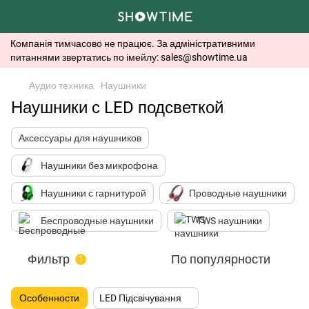
Компанія тимчасово не працює. За адміністративними
питаннями звертатись по імейлу: sales@showtime.ua
Аудио техника
Наушники
Наушники с LED подсветкой
Аксессуары для наушников
Наушники без микрофона
Наушники с гарнитурой
Проводные наушники
Беспроводные наушники
TWS наушники
Фильтр
По популярности
1
Особенности
LED Підсвічування