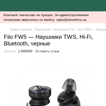
Компанія тимчасово не працює. За адміністративними
питаннями звертатись по імейлу: sales@showtime.ua
Аудио техника
Наушники
Наушники Fiio
Fiio FW5 — Наушни
Fiio FW5 — Наушники TWS, Hi-Fi,
Bluetooth, черные
Артикул:
1-005929
Оставить отзыв