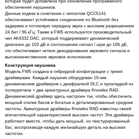
которая будет добавлена при обновлении программного
обеспечения наушников.
Данные кодеки в сочетании с чипсетом QCC5141
обеспечивают устойчивое соединение по Bluetooth без
задержек и потоковую передачу звука с высоким разрешением
24 бит / 96 кГц. Также в FW5 используется производительный
чип AK4332 DAC, который поддерживает динамический
диапазон до 102 дБ и соотношение сигнал / шум до 106 дБ,
что обеспечивает четкое декодирование звукового сигнала и
высококачественное звуковое исполнение.
Конструкция наушника
Модель FW5 создана в гибридной конфигурации с тремя
драйверами. Каждый наушник оборудован 10-мм
динамическим драйвером с диафрагмой DLC и прокладкой из
полиуретана + два арматурных драйвера Knowles RAD.
Динамический драйвер здесь настроен так, чтобы обеспечить
мощный отклик басов и богатые и детализированные средние
частоты. Арматурные драйверы Knowles RAD известны своей
впечатляющей характеристикой высоких частот. Эти драйверы
работают вместе, чтобы дать мощный, но текстурированный
бас, воспроизводя каждую мельчайшую деталь на высоких
частотах.