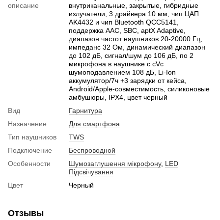
описание
внутриканальные, закрытые, гибридные
излучатели, 3 драйвера 10 мм, чип ЦАП
AK4432 и чип Bluetooth QCC5141,
поддержка AAC, SBC, aptX Adaptive,
диапазон частот наушников 20-20000 Гц,
импеданс 32 Ом, динамический диапазон
до 102 дБ, сигнал/шум до 106 дБ, по 2
микрофона в наушнике с cVc
шумоподавлением 108 дБ, Li-Ion
аккумулятор/7ч +3 зарядки от кейса,
Android/Apple-совместимость, силиконовые
амбушюры, IPX4, цвет черный
Вид
Гарнитура
Назначение
Для смартфона
Тип наушников
TWS
Подключение
Беспроводной
Особенности
Шумозаглушення мікрофону
,
LED
Підсвічування
Цвет
Черный
Отзывы