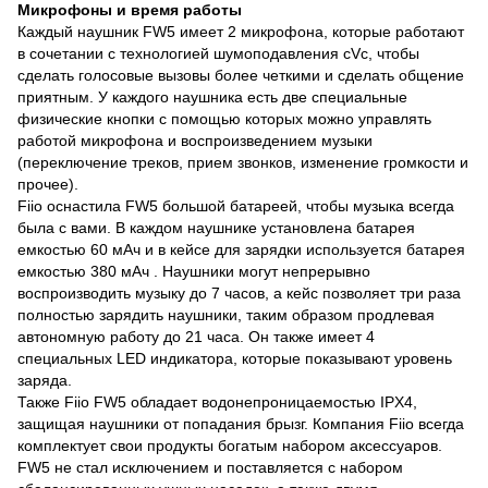
Микрофоны и время работы
Каждый наушник FW5 имеет 2 микрофона, которые работают
в сочетании с технологией шумоподавления cVc, чтобы
сделать голосовые вызовы более четкими и сделать общение
приятным. У каждого наушника есть две специальные
физические кнопки с помощью которых можно управлять
работой микрофона и воспроизведением музыки
(переключение треков, прием звонков, изменение громкости и
прочее).
Fiio оснастила FW5 большой батареей, чтобы музыка всегда
была с вами. В каждом наушнике установлена батарея
емкостью 60 мАч и в кейсе для зарядки используется батарея
емкостью 380 мАч . Наушники могут непрерывно
воспроизводить музыку до 7 часов, а кейс позволяет три раза
полностью зарядить наушники, таким образом продлевая
автономную работу до 21 часа. Он также имеет 4
специальных LED индикатора, которые показывают уровень
заряда.
Также Fiio FW5 обладает водонепроницаемостью IPX4,
защищая наушники от попадания брызг. Компания Fiio всегда
комплектует свои продукты богатым набором аксессуаров.
FW5 не стал исключением и поставляется с набором