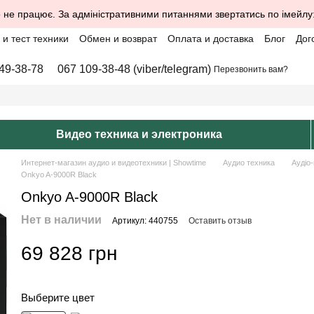
 не працює. За адміністративними питаннями звертатись по імейлу
и тест техники
Обмен и возврат
Оплата и доставка
Блог
Дог
49-38-78
067 109-38-48 (viber/telegram)
Перезвонить вам?
Видео техника и электроника
Интернет-магазин аудио и видеотехники | Showtime
Аудио техника
Аудіо
Onkyo A-9000R Black
Onkyo A-9000R Black
Нет в наличии
Артикул: 440755
Оставить отзыв
69 828 грн
Выберите цвет