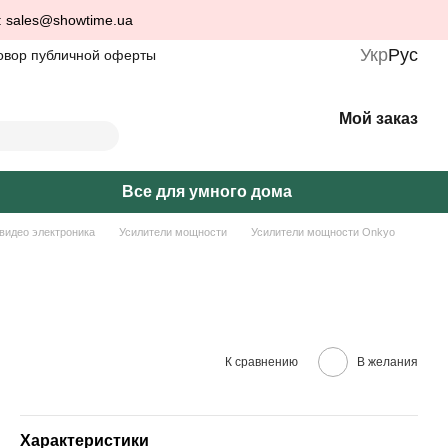
: sales@showtime.ua
Укр
Рус
овор публичной оферты
Мой заказ
Все для умного дома
-видео электроника
Усилители мощности
Усилители мощности Onkyo
К сравнению
В желания
Характеристики