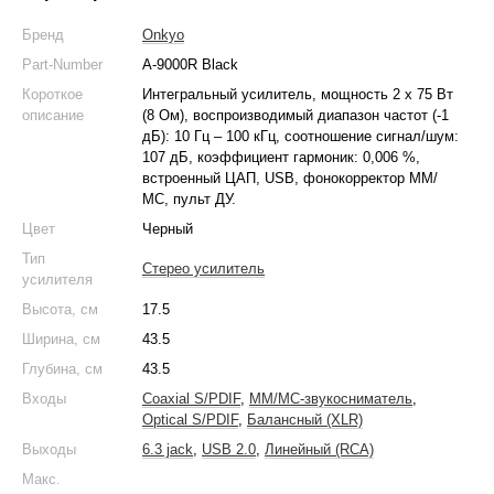
Бренд
Onkyo
Part-Number
A-9000R Black
Короткое
Интегральный усилитель, мощность 2 х 75 Вт
описание
(8 Ом), воспроизводимый диапазон частот (-1
дБ): 10 Гц – 100 кГц, соотношение сигнал/шум:
107 дБ, коэффициент гармоник: 0,006 %,
встроенный ЦАП, USB, фонокорректор MM/
МС, пульт ДУ.
Цвет
Черный
Тип
Стерео усилитель
усилителя
Высота, см
17.5
Ширина, см
43.5
Глубина, см
43.5
Входы
Coaxial S/PDIF
,
MM/MC-звукосниматель
,
Optical S/PDIF
,
Балансный (XLR)
Выходы
6.3 jack
,
USB 2.0
,
Линейный (RCA)
Макс.