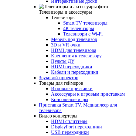
Интерактивные доски
Телевизоры и аксессуары
Телевизоры
Smart TV телевизоры
4К телевизоры
Телевизори с Wi-Fi
Мебель под телевизор
3D и VR очки
HDMI для телевизора
Крепления к телевизору
Пульты ДУ
HDMI переходники
Кабели и переходники
Звуковой проектор
Товары для геймеров
Игровые приставки
Аксессуары к игровым приставкам
Консольные игры
Приставка Smart TV. Медиаплеер для
телевизора
Видео конвертеры
HDMI сплиттеры
DisplayPort переходники
USB переходники