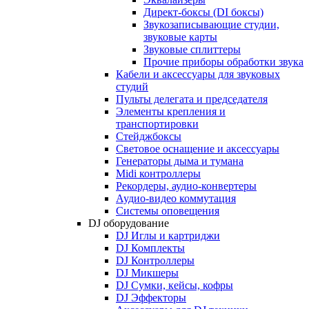
Директ-боксы (DI боксы)
Звукозаписывающие студии,
звуковые карты
Звуковые сплиттеры
Прочие приборы обработки звука
Кабели и аксессуары для звуковых
студий
Пульты делегата и председателя
Элементы крепления и
транспортировки
Стейджбоксы
Световое оснащение и аксессуары
Генераторы дыма и тумана
Midi контроллеры
Рекордеры, аудио-конвертеры
Аудио-видео коммутация
Системы оповещения
DJ оборудование
DJ Иглы и картриджи
DJ Комплекты
DJ Контроллеры
DJ Микшеры
DJ Сумки, кейсы, кофры
DJ Эффекторы