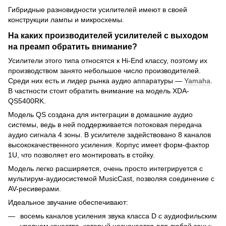
Гибридные разновидности усилителей имеют в своей
конструкции лампы и микросхемы.
На каких производителей усилителей с выходом
на преамп обратить внимание?
Усилители этого типа относятся к Hi-End классу, поэтому их
производством занято небольшое число производителей.
Среди них есть и лидер рынка аудио аппаратуры —
Yamaha
.
В частности стоит обратить внимание на модель XDA-
QS5400RK.
Модель QS создана для интеграции в домашние аудио
системы, ведь в ней поддерживается потоковая передача
аудио сигнала 4 зоны. В усилителе задействовано 8 каналов
высококачественного усиления. Корпус имеет форм-фактор
1U, что позволяет его монтировать в стойку.
Модель легко расширяется, очень просто интегрируется с
мультирум-аудиосистемой MusicCast, позволяя соединение с
AV-ресиверами.
Идеальное звучание обеспечивают:
восемь каналов усиления звука класса D с аудиофильским
уровнем качества, который назначается для любой зоны;