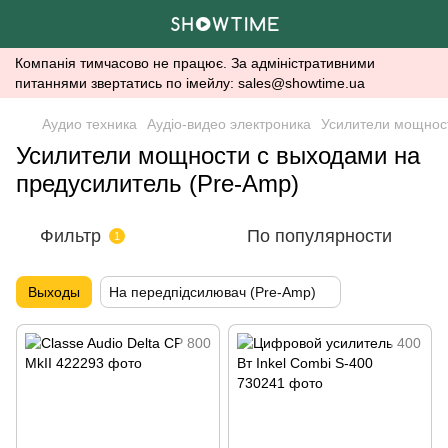
Компанія тимчасово не працює. За адміністративними
питаннями звертатись по імейлу: sales@showtime.ua
Аудио техника
Аудіо-видео электроника
Усилители мощнос
Усилители мощности с выходами на
предусилитель (Pre-Amp)
Фильтр
По популярности
1
Выходы
На передпідсилювач (Pre-Amp)