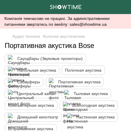
Компанія тимчасово не працює. За адміністративними
питаннями звертатись по імейлу: sales@showtime.ua
Аудио техника
Колонки акустические
Портативная акустика Bose
Саундбары (Звуковые проекторы)
Напольная акустика
Полочная акустика
Сабвуферы
Портативная акустика
Центральный канал
Тыловая акустика
Компьютерная акустика
Всепогодная акустика
Домашний кинотеатр
Настенная акустика
Встраиваемая акустика