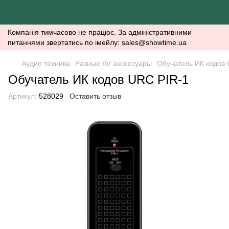
Компанія тимчасово не працює. За адміністративними
питаннями звертатись по імейлу: sales@showtime.ua
Аудио техника
Разные AV аксессуары
Обучатель ИК кодов 
Обучатель ИК кодов URC PIR-1
Артикул:
528029
Оставить отзыв