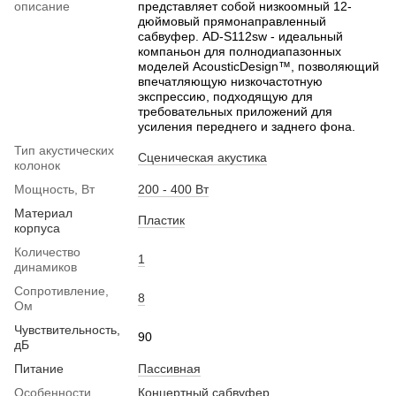
описание
представляет собой низкоомный 12-
дюймовый прямонаправленный
сабвуфер. AD-S112sw - идеальный
компаньон для полнодиапазонных
моделей AcousticDesign™, позволяющий
впечатляющую низкочастотную
экспрессию, подходящую для
требовательных приложений для
усиления переднего и заднего фона.
Тип акустических
Сценическая акустика
колонок
Мощность, Вт
200 - 400 Вт
Материал
Пластик
корпуса
Количество
1
динамиков
Сопротивление,
8
Ом
Чувствительность,
90
дБ
Питание
Пассивная
Особенности
Концертный сабвуфер