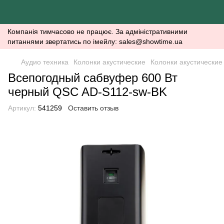
Компанія тимчасово не працює. За адміністративними
питаннями звертатись по імейлу: sales@showtime.ua
Аудио техника
Колонки акустические
Колонки акустически
Всепогодный сабвуфер 600 Вт
черный QSC AD-S112-sw-BK
Артикул:
541259
Оставить отзыв