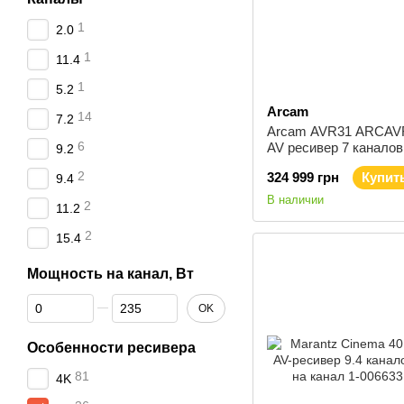
1
2.0
1
11.4
1
5.2
Arcam
14
7.2
Arcam AVR31 ARCA
6
AV ресивер 7 каналов
9.2
2
324 999 грн
Купит
9.4
В наличии
2
11.2
2
15.4
Мощность на канал, Вт
От Мощность на канал, Вт
До Мощность на канал, Вт
OK
Особенности ресивера
81
4K