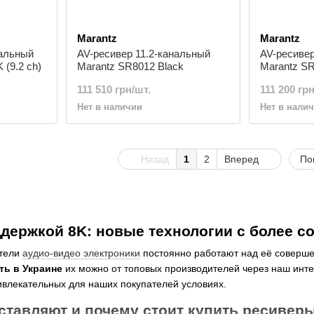
Marantz
Marantz
нальный
AV-ресивер 11.2-канальный
AV-ресивер
(9.2 сh)
Marantz SR8012 Black
Marantz SR
111 510 грн/шт.
111 200 грн
Нет в наличии
Нет в нали
Назад
1
2
Вперед
По
ддержкой 8K: новые технологии с более
тели
аудио-видео электроники
постоянно работают над её соверш
ть в Украине
их можно от топовых производителей через наш инт
ивлекательных для наших покупателей условиях.
ставляют и почему стоит купить ресиверы