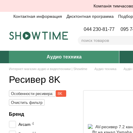
Перейти к основному контенту
Компанія тимчасово
Контактная информация
Дисктонтная программа
Подбор 
044 230-81-77
095 7
Аудио техника
Интернет-магазин аудио и видеотехники | Showtime
Аудио техника
Аудіо
Ресивер 8K
Особенности ресивера:
8K
Очистить фильтр
Бренд
4
Arcam