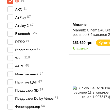
36
8K
11
ARC
87
AirPlay
Marantz
47
Airplay 2
Marantz Cinema 40 Bl
126
Bluetooth
ресивер 9.4 каналов 2
канал
86
DTS:X
151 620 грн
Купит
В наличии
125
Ethernet port
118
Wi-Fi
48
eARC
54
Мультизонный
67
Наличие ЦАП
76
Поддержка 3D
81
Поддержка Dolby Atmos
54
Фонокорректор