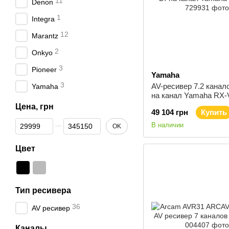
11
Denon
1
Integra
12
Marantz
2
Onkyo
3
Pioneer
Yamaha
3
AV-ресивер 7.2 канал
Yamaha
на канал Yamaha RX-
Цена, грн
49 104 грн
Купить
От Цена, грн
До Цена, грн
В наличии
OK
Цвет
Тип ресивера
36
AV ресивер
Каналы