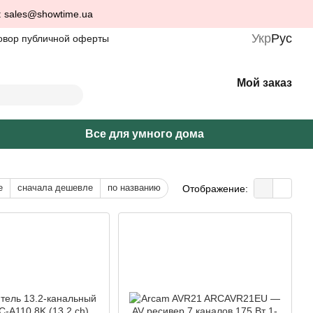
: sales@showtime.ua
Укр
Рус
овор публичной оферты
Мой заказ
Все для умного дома
е
сначала дешевле
по названию
Отображение: