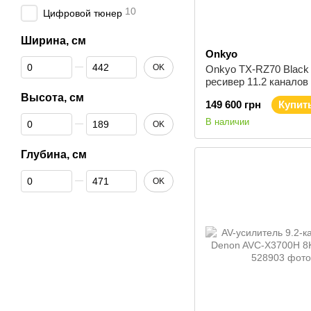
10
Цифровой тюнер
Ширина, см
Onkyo
От Ширина, см
До Ширина, см
OK
Onkyo TX-RZ70 Black
ресивер 11.2 каналов 
канал
Высота, см
149 600 грн
Купит
От Высота, см
До Высота, см
В наличии
OK
Глубина, см
От Глубина, см
До Глубина, см
OK