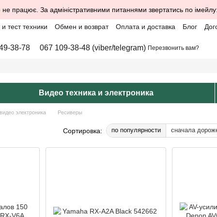
 не працює. За адміністративними питаннями звертатись по імейлу
и тест техники
Обмен и возврат
Оплата и доставка
Блог
Дог
49-38-78
067 109-38-48 (viber/telegram)
Перезвонить вам?
Видео техника и электроника
-видео электроника
Ресиверы
по популярности
сначала дорож
Сортировка: