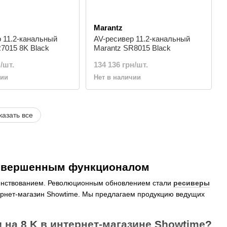
Marantz
 11.2-канальный
AV-ресивер 11.2-канальный
7015 8K Black
Marantz SR8015 Black
/шт.
134 136 грн/шт.
чии
Нет в наличии
казать все
 совершенным функционалом
енствованием. Революционным обновлением стали
ресиверы
ернет-магазин Showtime. Мы предлагаем продукцию ведущих
 на 8 K в интернет-магазине Showtime?