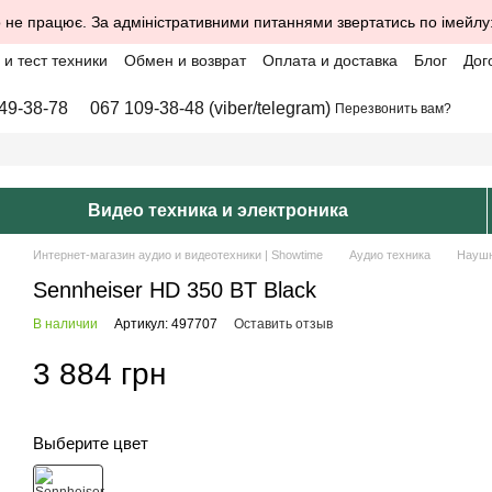
 не працює. За адміністративними питаннями звертатись по імейлу
и тест техники
Обмен и возврат
Оплата и доставка
Блог
Дог
49-38-78
067 109-38-48 (viber/telegram)
Перезвонить вам?
Видео техника и электроника
Интернет-магазин аудио и видеотехники | Showtime
Аудио техника
Науш
Sennheiser HD 350 BT Black
В наличии
Артикул: 497707
Оставить отзыв
3 884 грн
Выберите цвет