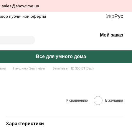
: sales@showtime.ua
Укр
Рус
овор публичной оферты
Мой заказ
Все для умного дома
ники
Наушники Sennheiser
Sennheiser HD 350 BT Black
К сравнению
В желания
Характеристики