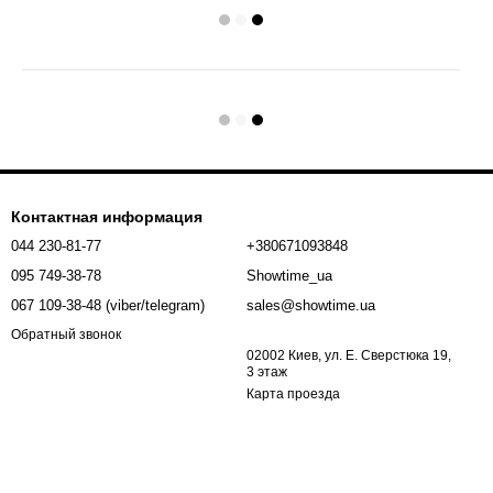
Контактная информация
044 230-81-77
+380671093848
095 749-38-78
Showtime_ua
067 109-38-48 (viber/telegram)
sales@showtime.ua
Обратный звонок
02002 Киев, ул. Е. Сверстюка 19,
3 этаж
Карта проезда